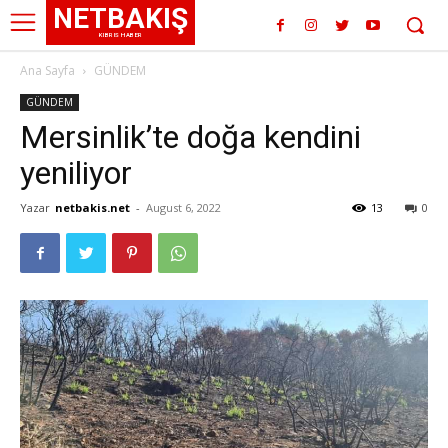
NETBAKIŞ
KIBRIS HABER
Ana Sayfa
GÜNDEM
GÜNDEM
Mersinlik’te doğa kendini
yeniliyor
Yazar
netbakis.net
-
August 6, 2022
13
0