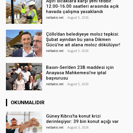
Aşırı sıcaklara karşı yeni tedbir:
12.00-16.00 saatleri arasında açık
havada çalışma yasaklandı
netbakis.net
-
August 5, 2026
Çöllo’dan belediyeye moloz tepkisi:
Şubat ayından bu yana Dikmen
Gücü’ne ait alana moloz dökülüyor!
netbakis.net
-
August 5, 2026
Basın-Sen’den 23B maddesi için
Anayasa Mahkemesi’ne iptal
başvurusu
netbakis.net
-
August 5, 2026
OKUNMALIDIR
Güney Kıbrıs’ta konut krizi
derinleşiyor: 39 bin konut açığı var
netbakis.net
-
August 3, 2026