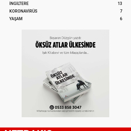
İNGİLTERE
13
KORONAVİRÜS
7
YAŞAM
6