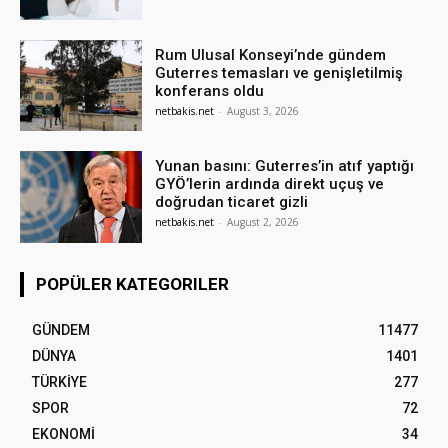
Rum Ulusal Konseyi’nde gündem
Guterres temasları ve genişletilmiş
konferans oldu
netbakis.net
-
August 3, 2026
Yunan basını: Guterres’in atıf yaptığı
GYÖ’lerin ardında direkt uçuş ve
doğrudan ticaret gizli
netbakis.net
-
August 2, 2026
POPÜLER KATEGORILER
GÜNDEM
11477
DÜNYA
1401
TÜRKİYE
277
SPOR
72
EKONOMİ
34