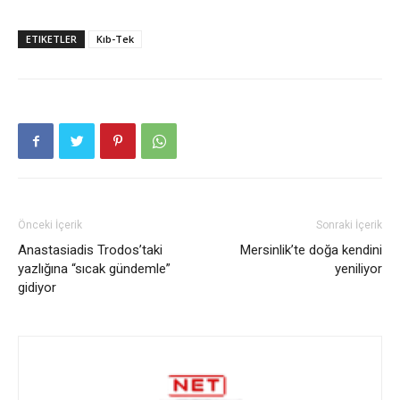
ETIKETLER
Kıb-Tek
Önceki İçerik
Sonraki İçerik
Anastasiadis Trodos’taki
Mersinlik’te doğa kendini
yazlığına “sıcak gündemle”
yeniliyor
gidiyor