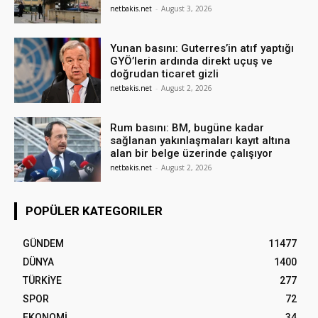
netbakis.net
-
August 3, 2026
Yunan basını: Guterres’in atıf yaptığı
GYÖ’lerin ardında direkt uçuş ve
doğrudan ticaret gizli
netbakis.net
-
August 2, 2026
Rum basını: BM, bugüne kadar
sağlanan yakınlaşmaları kayıt altına
alan bir belge üzerinde çalışıyor
netbakis.net
-
August 2, 2026
POPÜLER KATEGORILER
GÜNDEM
11477
DÜNYA
1400
TÜRKİYE
277
SPOR
72
EKONOMİ
34