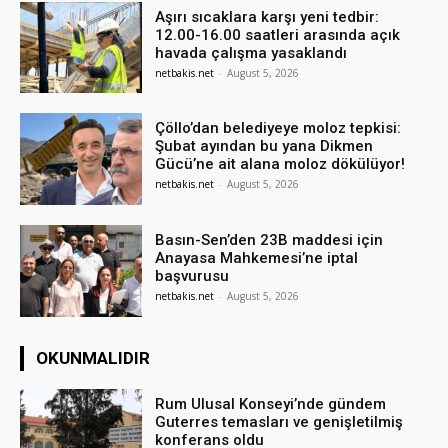
Aşırı sıcaklara karşı yeni tedbir:
12.00-16.00 saatleri arasında açık
havada çalışma yasaklandı
netbakis.net
-
August 5, 2026
Çöllo’dan belediyeye moloz tepkisi:
Şubat ayından bu yana Dikmen
Gücü’ne ait alana moloz dökülüyor!
netbakis.net
-
August 5, 2026
Basın-Sen’den 23B maddesi için
Anayasa Mahkemesi’ne iptal
başvurusu
netbakis.net
-
August 5, 2026
OKUNMALIDIR
Rum Ulusal Konseyi’nde gündem
Guterres temasları ve genişletilmiş
konferans oldu