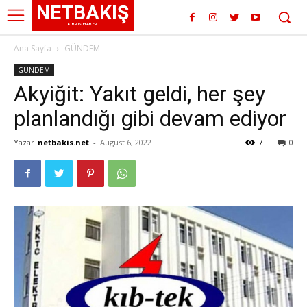
NETBAKIŞ
KIBRIS HABER
Ana Sayfa
GÜNDEM
GÜNDEM
Akyiğit: Yakıt geldi, her şey
planlandığı gibi devam ediyor
Yazar
netbakis.net
-
August 6, 2022
7
0