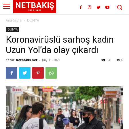
NETBAKIŞ
KIBRIS HABER
Ana Sayfa
DÜNYA
DÜNYA
Koronavirüslü sarhoş kadın
Uzun Yol’da olay çıkardı
Yazar
netbakis.net
-
July 11, 2021
14
0