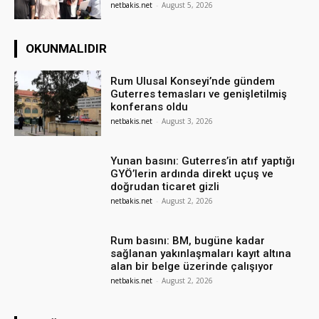
netbakis.net
-
August 5, 2026
OKUNMALIDIR
Rum Ulusal Konseyi’nde gündem
Guterres temasları ve genişletilmiş
konferans oldu
netbakis.net
-
August 3, 2026
Yunan basını: Guterres’in atıf yaptığı
GYÖ’lerin ardında direkt uçuş ve
doğrudan ticaret gizli
netbakis.net
-
August 2, 2026
Rum basını: BM, bugüne kadar
sağlanan yakınlaşmaları kayıt altına
alan bir belge üzerinde çalışıyor
netbakis.net
-
August 2, 2026