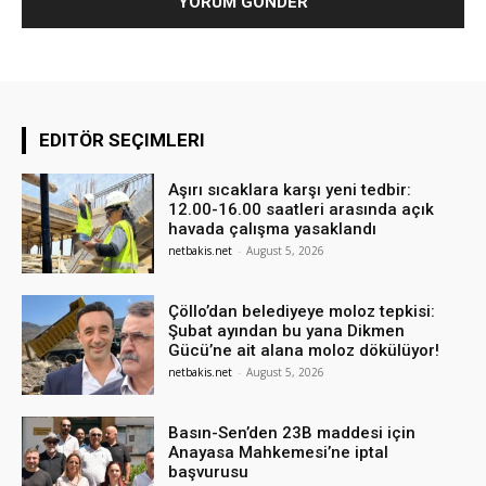
EDITÖR SEÇIMLERI
Aşırı sıcaklara karşı yeni tedbir:
12.00-16.00 saatleri arasında açık
havada çalışma yasaklandı
netbakis.net
-
August 5, 2026
Çöllo’dan belediyeye moloz tepkisi:
Şubat ayından bu yana Dikmen
Gücü’ne ait alana moloz dökülüyor!
netbakis.net
-
August 5, 2026
Basın-Sen’den 23B maddesi için
Anayasa Mahkemesi’ne iptal
başvurusu