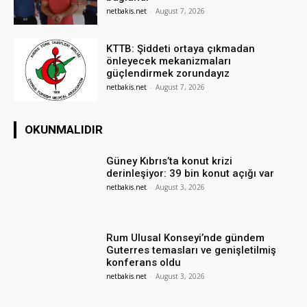
netbakis.net
-
August 7, 2026
KTTB: Şiddeti ortaya çıkmadan
önleyecek mekanizmaları
güçlendirmek zorundayız
netbakis.net
-
August 7, 2026
OKUNMALIDIR
Güney Kıbrıs’ta konut krizi
derinleşiyor: 39 bin konut açığı var
netbakis.net
-
August 3, 2026
Rum Ulusal Konseyi’nde gündem
Guterres temasları ve genişletilmiş
konferans oldu
netbakis.net
-
August 3, 2026