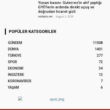
Yunan basını: Guterres’in atıf yaptığı
GYÖ’lerin ardında direkt uçuş ve
doğrudan ticaret gizli
netbakis.net
-
August 2, 2026
POPÜLER KATEGORILER
GÜNDEM
11508
DÜNYA
1401
TÜRKİYE
277
SPOR
72
EKONOMİ
34
İNGİLTERE
13
KORONAVİRÜS
7
YAŞAM
6