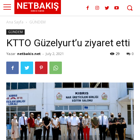
NETBAKIŞ
KIBRIS HABER
Ana Sayfa
GÜNDEM
GÜNDEM
KTTO Güzelyurt’u ziyaret etti
Yazar
netbakis.net
-
July 2, 2021
29
0