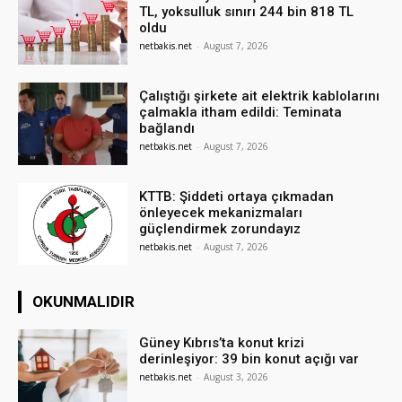
TL, yoksulluk sınırı 244 bin 818 TL
oldu
netbakis.net
-
August 7, 2026
Çalıştığı şirkete ait elektrik kablolarını
çalmakla itham edildi: Teminata
bağlandı
netbakis.net
-
August 7, 2026
KTTB: Şiddeti ortaya çıkmadan
önleyecek mekanizmaları
güçlendirmek zorundayız
netbakis.net
-
August 7, 2026
OKUNMALIDIR
Güney Kıbrıs’ta konut krizi
derinleşiyor: 39 bin konut açığı var
netbakis.net
-
August 3, 2026