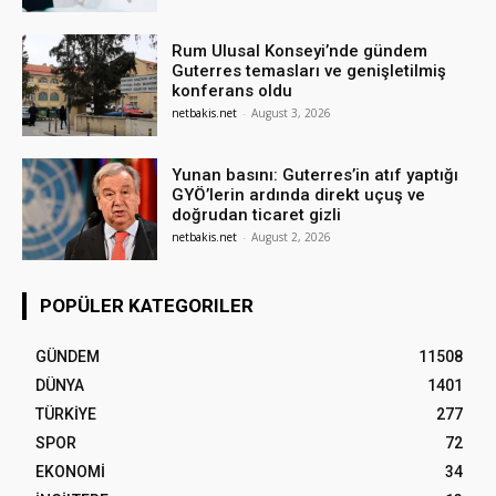
Rum Ulusal Konseyi’nde gündem
Guterres temasları ve genişletilmiş
konferans oldu
netbakis.net
-
August 3, 2026
Yunan basını: Guterres’in atıf yaptığı
GYÖ’lerin ardında direkt uçuş ve
doğrudan ticaret gizli
netbakis.net
-
August 2, 2026
POPÜLER KATEGORILER
GÜNDEM
11508
DÜNYA
1401
TÜRKİYE
277
SPOR
72
EKONOMİ
34