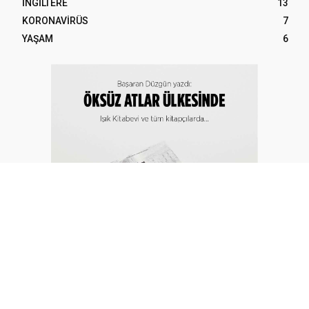
İNGİLTERE
13
KORONAVİRÜS
7
YAŞAM
6