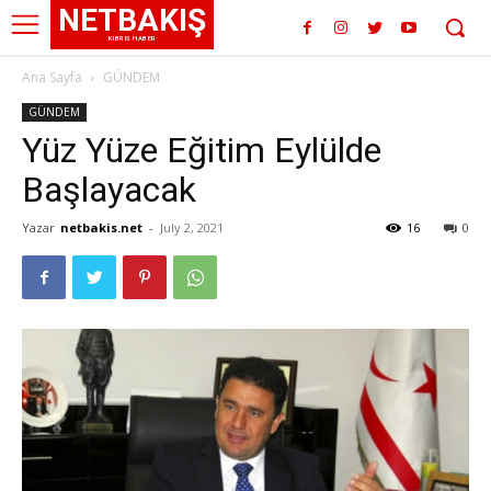
NETBAKIŞ
KIBRIS HABER
Ana Sayfa
GÜNDEM
GÜNDEM
Yüz Yüze Eğitim Eylülde
Başlayacak
Yazar
netbakis.net
-
July 2, 2021
16
0