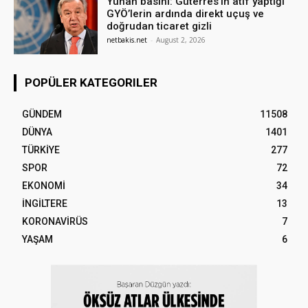
Yunan basını: Guterres’in atıf yaptığı
GYÖ’lerin ardında direkt uçuş ve
doğrudan ticaret gizli
netbakis.net
-
August 2, 2026
POPÜLER KATEGORILER
GÜNDEM
11508
DÜNYA
1401
TÜRKİYE
277
SPOR
72
EKONOMİ
34
İNGİLTERE
13
KORONAVİRÜS
7
YAŞAM
6