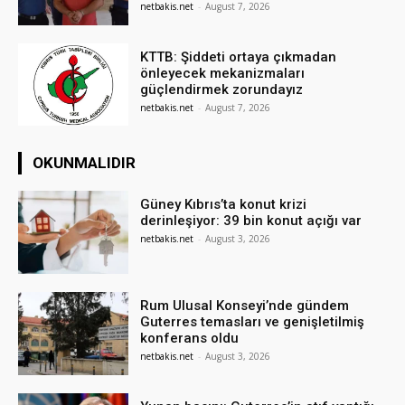
netbakis.net
-
August 7, 2026
KTTB: Şiddeti ortaya çıkmadan
önleyecek mekanizmaları
güçlendirmek zorundayız
netbakis.net
-
August 7, 2026
OKUNMALIDIR
Güney Kıbrıs’ta konut krizi
derinleşiyor: 39 bin konut açığı var
netbakis.net
-
August 3, 2026
Rum Ulusal Konseyi’nde gündem
Guterres temasları ve genişletilmiş
konferans oldu
netbakis.net
-
August 3, 2026