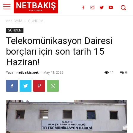
NETBAKIŞ
KIBRIS HABER
Ana Sayfa
GÜNDEM
GÜNDEM
Telekomünikasyon Dairesi
borçları için son tarih 15
Haziran!
Yazar
netbakis.net
-
May 11, 2026
11
0