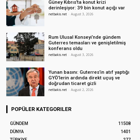
Güney Kıbrıs’ta konut krizi
derinleşiyor: 39 bin konut açığı var
netbakis.net
-
August 3, 2026
Rum Ulusal Konseyi’nde gündem
Guterres temasları ve genişletilmiş
konferans oldu
netbakis.net
-
August 3, 2026
Yunan basını: Guterres’in atıf yaptığı
GYÖ’lerin ardında direkt uçuş ve
doğrudan ticaret gizli
netbakis.net
-
August 2, 2026
POPÜLER KATEGORILER
GÜNDEM
11508
DÜNYA
1401
TÜRKİYE
277