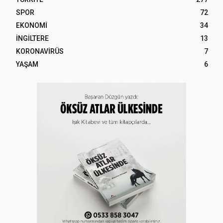
SPOR
72
EKONOMİ
34
İNGİLTERE
13
KORONAVİRÜS
7
YAŞAM
6