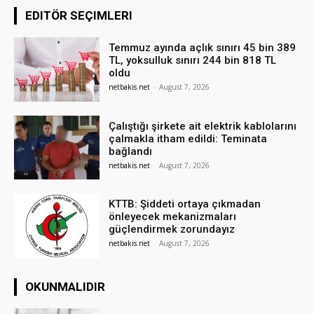
EDITÖR SEÇIMLERI
Temmuz ayında açlık sınırı 45 bin 389
TL, yoksulluk sınırı 244 bin 818 TL
oldu
netbakis.net
-
August 7, 2026
Çalıştığı şirkete ait elektrik kablolarını
çalmakla itham edildi: Teminata
bağlandı
netbakis.net
-
August 7, 2026
KTTB: Şiddeti ortaya çıkmadan
önleyecek mekanizmaları
güçlendirmek zorundayız
netbakis.net
-
August 7, 2026
OKUNMALIDIR