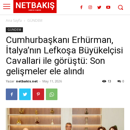
NETBAKIŞ
KIBRIS HABER
Ana Sayfa
GÜNDEM
GÜNDEM
Cumhurbaşkanı Erhürman,
İtalya’nın Lefkoşa Büyükelçisi
Cavallari ile görüştü: Son
gelişmeler ele alındı
Yazar
netbakis.net
-
May 11, 2026
13
0