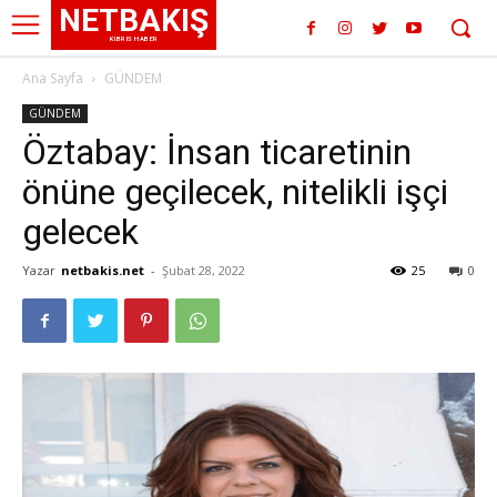
NETBAKIŞ
KIBRIS HABER
Ana Sayfa
GÜNDEM
GÜNDEM
Öztabay: İnsan ticaretinin
önüne geçilecek, nitelikli işçi
gelecek
Yazar
netbakis.net
-
Şubat 28, 2022
25
0