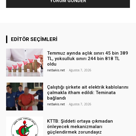
EDITÖR SEÇIMLERI
Temmuz ayında açlık sınırı 45 bin 389
TL, yoksulluk sınırı 244 bin 818 TL
oldu
netbakis.net
-
Ağustos 7, 2026
Çalıştığı şirkete ait elektrik kablolarını
çalmakla itham edildi: Teminata
bağlandı
netbakis.net
-
Ağustos 7, 2026
KTTB: Şiddeti ortaya çıkmadan
önleyecek mekanizmaları
güçlendirmek zorundayız