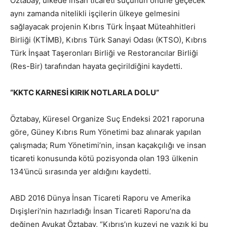
Öztabay, ülkede insan ticareti suçunun önüne geçecek
aynı zamanda nitelikli işçilerin ülkeye gelmesini
sağlayacak projenin Kıbrıs Türk İnşaat Müteahhitleri
Birliği (KTİMB), Kıbrıs Türk Sanayi Odası (KTSO), Kıbrıs
Türk İnşaat Taşeronları Birliği ve Restorancılar Birliği
(Res-Bir) tarafından hayata geçirildiğini kaydetti.
“KKTC KARNESİ KIRIK NOTLARLA DOLU”
Öztabay, Küresel Organize Suç Endeksi 2021 raporuna
göre, Güney Kıbrıs Rum Yönetimi baz alınarak yapılan
çalışmada; Rum Yönetimi’nin, insan kaçakçılığı ve insan
ticareti konusunda kötü pozisyonda olan 193 ülkenin
134’üncü sırasında yer aldığını kaydetti.
ABD 2016 Dünya İnsan Ticareti Raporu ve Amerika
Dışişleri’nin hazırladığı İnsan Ticareti Raporu’na da
değinen Avukat Öztabay, “Kıbrıs’ın kuzeyi ne yazık ki bu