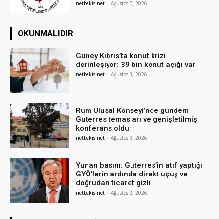
netbakis.net
-
Ağustos 7, 2026
OKUNMALIDIR
Güney Kıbrıs’ta konut krizi
derinleşiyor: 39 bin konut açığı var
netbakis.net
-
Ağustos 3, 2026
Rum Ulusal Konseyi’nde gündem
Guterres temasları ve genişletilmiş
konferans oldu
netbakis.net
-
Ağustos 3, 2026
Yunan basını: Guterres’in atıf yaptığı
GYÖ’lerin ardında direkt uçuş ve
doğrudan ticaret gizli
netbakis.net
-
Ağustos 2, 2026