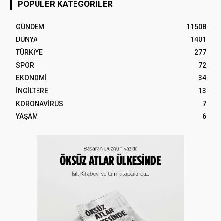
POPÜLER KATEGORILER
GÜNDEM
11508
DÜNYA
1401
TÜRKİYE
277
SPOR
72
EKONOMİ
34
İNGİLTERE
13
KORONAVİRÜS
7
YAŞAM
6