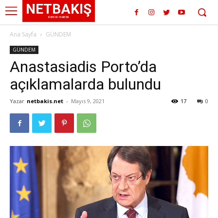
NETBAKIŞ
KIBRIS HABER
Ana Sayfa
GÜNDEM
GÜNDEM
Anastasiadis Porto’da
açıklamalarda bulundu
Yazar
netbakis.net
-
Mayıs 9, 2021
17
0