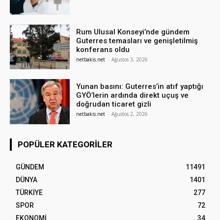
Rum Ulusal Konseyi’nde gündem
Guterres temasları ve genişletilmiş
konferans oldu
netbakis.net
-
Ağustos 3, 2026
Yunan basını: Guterres’in atıf yaptığı
GYÖ’lerin ardında direkt uçuş ve
doğrudan ticaret gizli
netbakis.net
-
Ağustos 2, 2026
POPÜLER KATEGORILER
GÜNDEM
11491
DÜNYA
1401
TÜRKİYE
277
SPOR
72
EKONOMİ
34