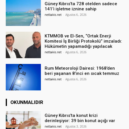
Güney Kıbrıs’ta 728 otelden sadece
141’i işletme iznine sahip
netbakis.net
-
Ağustos 6, 2026
KTMMOB ve El-Sen, “Ortak Enerji
Komitesi İş Birliği Protokolü” imzaladı:
Hükümetin yapamadığı yapılacak
netbakis.net
-
Ağustos 6, 2026
Rum Meteoroloji Dairesi: 1968’den
beri yaşanan 8’inci en sıcak temmuz
netbakis.net
-
Ağustos 6, 2026
OKUNMALIDIR
Güney Kıbrıs’ta konut krizi
derinleşiyor: 39 bin konut açığı var
netbakis.net
-
Ağustos 3, 2026