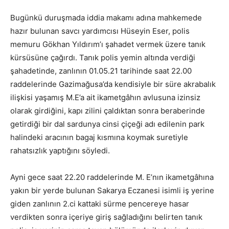
Bugünkü duruşmada iddia makamı adına mahkemede
hazır bulunan savcı yardımcısı Hüseyin Eser, polis
memuru Gökhan Yıldırım’ı şahadet vermek üzere tanık
kürsüsüne çağırdı. Tanık polis yemin altında verdiği
şahadetinde, zanlının 01.05.21 tarihinde saat 22.00
raddelerinde Gazimağusa’da kendisiyle bir süre akrabalık
ilişkisi yaşamış M.E’a ait ikametgâhın avlusuna izinsiz
olarak girdiğini, kapı zilini çaldıktan sonra beraberinde
getirdiği bir dal sardunya cinsi çiçeği adı edilenin park
halindeki aracının bagaj kısmına koymak suretiyle
rahatsızlık yaptığını söyledi.
Ayni gece saat 22.20 raddelerinde M. E’nın ikametgâhına
yakın bir yerde bulunan Sakarya Eczanesi isimli iş yerine
giden zanlının 2.ci kattaki sürme pencereye hasar
verdikten sonra içeriye giriş sağladığını belirten tanık