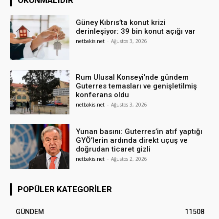
Güney Kıbrıs’ta konut krizi
derinleşiyor: 39 bin konut açığı var
netbakis.net
-
Ağustos 3, 2026
Rum Ulusal Konseyi’nde gündem
Guterres temasları ve genişletilmiş
konferans oldu
netbakis.net
-
Ağustos 3, 2026
Yunan basını: Guterres’in atıf yaptığı
GYÖ’lerin ardında direkt uçuş ve
doğrudan ticaret gizli
netbakis.net
-
Ağustos 2, 2026
POPÜLER KATEGORILER
GÜNDEM
11508