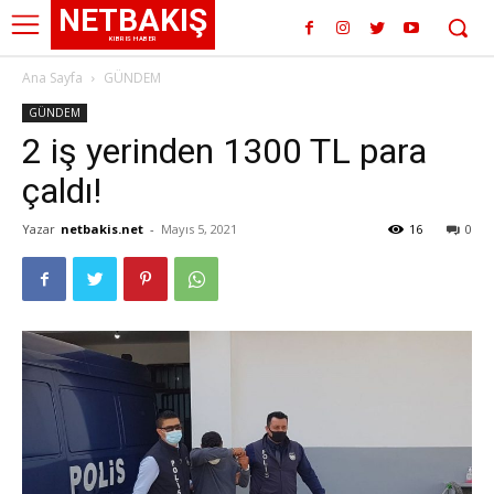
NETBAKIŞ
KIBRIS HABER
Ana Sayfa
GÜNDEM
GÜNDEM
2 iş yerinden 1300 TL para
çaldı!
Yazar
netbakis.net
-
Mayıs 5, 2021
16
0