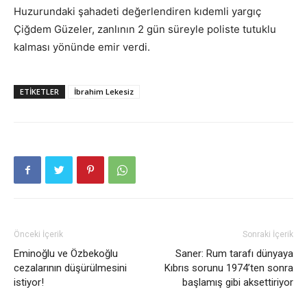
Huzurundaki şahadeti değerlendiren kıdemli yargıç
Çiğdem Güzeler, zanlının 2 gün süreyle poliste tutuklu
kalması yönünde emir verdi.
ETIKETLER
İbrahim Lekesiz
Önceki İçerik
Sonraki İçerik
Eminoğlu ve Özbekoğlu
Saner: Rum tarafı dünyaya
cezalarının düşürülmesini
Kıbrıs sorunu 1974’ten sonra
istiyor!
başlamış gibi aksettiriyor