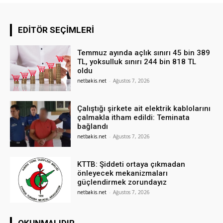
EDITÖR SEÇIMLERI
Temmuz ayında açlık sınırı 45 bin 389
TL, yoksulluk sınırı 244 bin 818 TL
oldu
netbakis.net
-
Ağustos 7, 2026
Çalıştığı şirkete ait elektrik kablolarını
çalmakla itham edildi: Teminata
bağlandı
netbakis.net
-
Ağustos 7, 2026
KTTB: Şiddeti ortaya çıkmadan
önleyecek mekanizmaları
güçlendirmek zorundayız
netbakis.net
-
Ağustos 7, 2026
OKUNMALIDIR