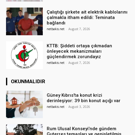
Çalıştığı şirkete ait elektrik kablolarını
çalmakla itham edildi: Teminata
bağlandı
netbakis.net
-
August 7, 2026
KTTB: Şiddeti ortaya çıkmadan
önleyecek mekanizmaları
güçlendirmek zorundayız
netbakis.net
-
August 7, 2026
OKUNMALIDIR
Güney Kıbrıs’ta konut krizi
derinleşiyor: 39 bin konut açığı var
netbakis.net
-
August 3, 2026
Rum Ulusal Konseyi’nde gündem
Guterres temasları ve genişletilmiş