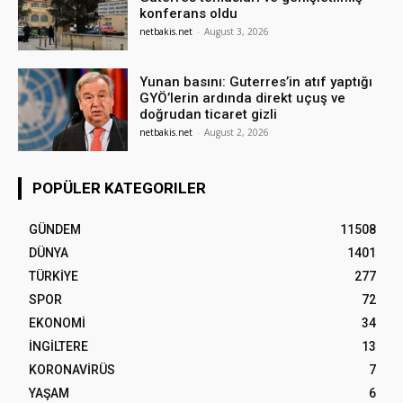
konferans oldu
netbakis.net
-
August 3, 2026
Yunan basını: Guterres’in atıf yaptığı
GYÖ’lerin ardında direkt uçuş ve
doğrudan ticaret gizli
netbakis.net
-
August 2, 2026
POPÜLER KATEGORILER
GÜNDEM
11508
DÜNYA
1401
TÜRKİYE
277
SPOR
72
EKONOMİ
34
İNGİLTERE
13
KORONAVİRÜS
7
YAŞAM
6