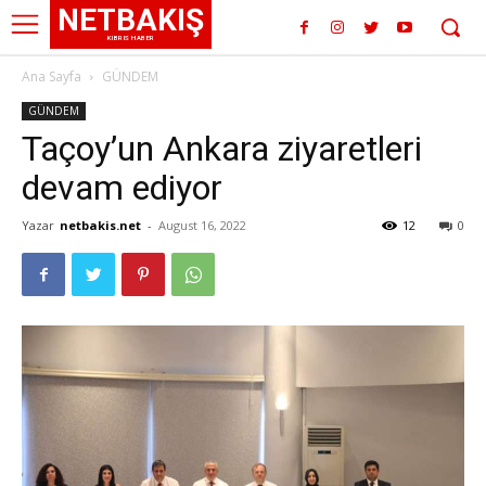
NETBAKIŞ
KIBRIS HABER
Ana Sayfa
GÜNDEM
GÜNDEM
Taçoy’un Ankara ziyaretleri
devam ediyor
Yazar
netbakis.net
-
August 16, 2022
12
0