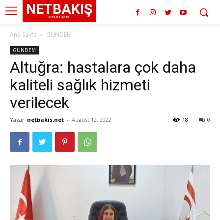
NETBAKIŞ
KIBRIS HABER
Ana Sayfa
GÜNDEM
GÜNDEM
Altuğra: hastalara çok daha
kaliteli sağlık hizmeti
verilecek
Yazar
netbakis.net
-
August 12, 2022
18
0