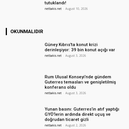
tutuklandı!
netbakis.net
-
August 10, 2026
OKUNMALIDIR
Güney Kıbrıs’ta konut krizi
derinleşiyor: 39 bin konut açığı var
netbakis.net
-
August 3, 2026
Rum Ulusal Konseyi’nde gündem
Guterres temasları ve genişletilmiş
konferans oldu
netbakis.net
-
August 3, 2026
Yunan basını: Guterres’in atıf yaptığı
GYÖ’lerin ardında direkt uçuş ve
doğrudan ticaret gizli
netbakis.net
-
August 2, 2026