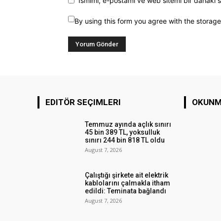
Ismimi, e-postamı ve web sitemi bir dahaki s
By using this form you agree with the storag
EDITÖR SEÇIMLERI
OKUNM
Temmuz ayında açlık sınırı
45 bin 389 TL, yoksulluk
sınırı 244 bin 818 TL oldu
August 7, 2026
Çalıştığı şirkete ait elektrik
kablolarını çalmakla itham
edildi: Teminata bağlandı
August 7, 2026