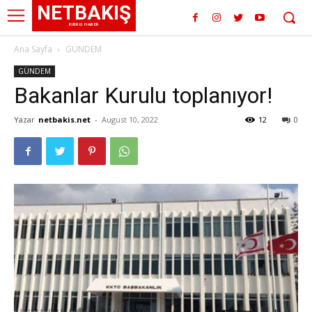
NETBAKIŞ
KIBRIS HABER
Ana Sayfa
GÜNDEM
GÜNDEM
Bakanlar Kurulu toplanıyor!
Yazar
netbakis.net
-
August 10, 2022
12
0