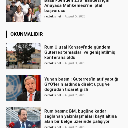
Basın-Sen’den 23B maddesi için
Anayasa Mahkemesi’ne iptal
başvurusu
netbakis.net
-
August 5, 2026
OKUNMALIDIR
Rum Ulusal Konseyi’nde gündem
Guterres temasları ve genişletilmiş
konferans oldu
netbakis.net
-
August 3, 2026
Yunan basını: Guterres’in atıf yaptığı
GYÖ’lerin ardında direkt uçuş ve
doğrudan ticaret gizli
netbakis.net
-
August 2, 2026
Rum basını: BM, bugüne kadar
sağlanan yakınlaşmaları kayıt altına
alan bir belge üzerinde çalışıyor
netbakis.net
-
August 2, 2026