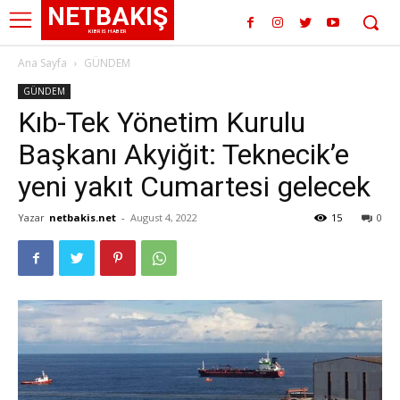
NETBAKIŞ
KIBRIS HABER
Ana Sayfa
GÜNDEM
GÜNDEM
Kıb-Tek Yönetim Kurulu
Başkanı Akyiğit: Teknecik’e
yeni yakıt Cumartesi gelecek
Yazar
netbakis.net
-
August 4, 2022
15
0