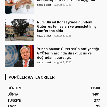
netbakis.net
-
August 3, 2026
Rum Ulusal Konseyi’nde gündem
Guterres temasları ve genişletilmiş
konferans oldu
netbakis.net
-
August 3, 2026
Yunan basını: Guterres’in atıf yaptığı
GYÖ’lerin ardında direkt uçuş ve
doğrudan ticaret gizli
netbakis.net
-
August 2, 2026
POPÜLER KATEGORILER
GÜNDEM
11508
DÜNYA
1401
TÜRKİYE
277
SPOR
72