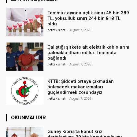
Temmuz ayında açlık sınırı 45 bin 389
TL, yoksulluk sınırı 244 bin 818 TL
oldu
netbakis.net
-
August 7, 2026
Çalıştığı şirkete ait elektrik kablolarını
çalmakla itham edildi: Teminata
bağlandı
netbakis.net
-
August 7, 2026
KTTB: Şiddeti ortaya çıkmadan
önleyecek mekanizmaları
güçlendirmek zorundayız
netbakis.net
-
August 7, 2026
OKUNMALIDIR
Güney Kıbrıs’ta konut krizi
derinleşiyor: 39 bin konut açığı var