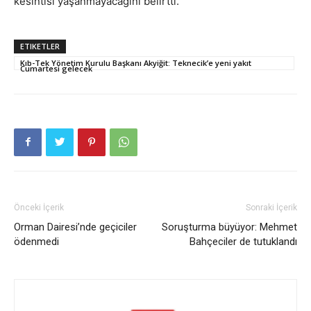
kesintisi yaşanmayacağını belirtti.
ETIKETLER
Kıb-Tek Yönetim Kurulu Başkanı Akyiğit: Teknecik’e yeni yakıt
Cumartesi gelecek
Önceki İçerik
Sonraki İçerik
Orman Dairesi’nde geçiciler
Soruşturma büyüyor: Mehmet
ödenmedi
Bahçeciler de tutuklandı