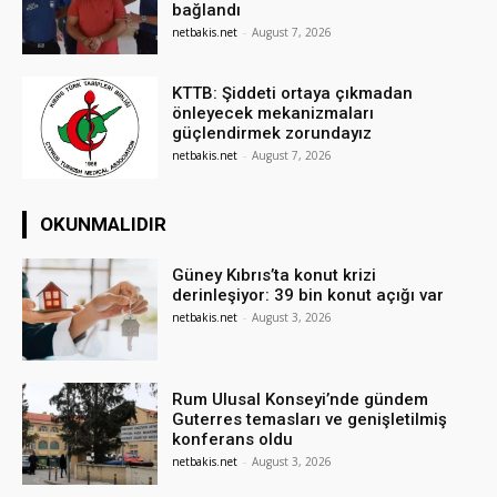
bağlandı
netbakis.net
-
August 7, 2026
KTTB: Şiddeti ortaya çıkmadan
önleyecek mekanizmaları
güçlendirmek zorundayız
netbakis.net
-
August 7, 2026
OKUNMALIDIR
Güney Kıbrıs’ta konut krizi
derinleşiyor: 39 bin konut açığı var
netbakis.net
-
August 3, 2026
Rum Ulusal Konseyi’nde gündem
Guterres temasları ve genişletilmiş
konferans oldu
netbakis.net
-
August 3, 2026