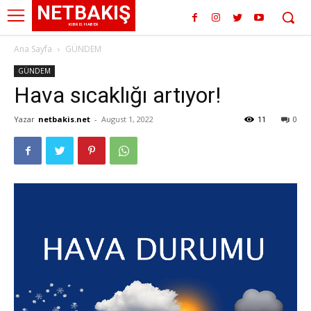
NETBAKIŞ
KIBRIS HABER
Ana Sayfa
GÜNDEM
GÜNDEM
Hava sıcaklığı artıyor!
Yazar
netbakis.net
-
August 1, 2022
11
0