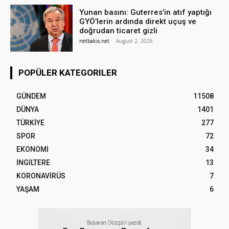
Yunan basını: Guterres’in atıf yaptığı
GYÖ’lerin ardında direkt uçuş ve
doğrudan ticaret gizli
netbakis.net
-
August 2, 2026
POPÜLER KATEGORILER
GÜNDEM
11508
DÜNYA
1401
TÜRKİYE
277
SPOR
72
EKONOMİ
34
İNGİLTERE
13
KORONAVİRÜS
7
YAŞAM
6