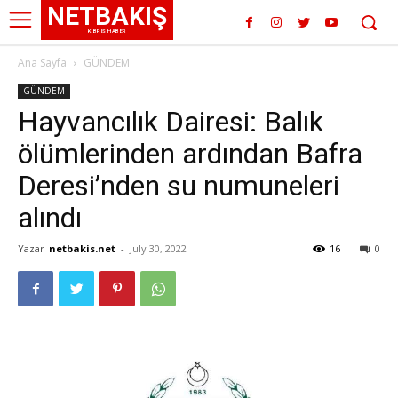
NETBAKIŞ
KIBRIS HABER
Ana Sayfa
GÜNDEM
GÜNDEM
Hayvancılık Dairesi: Balık
ölümlerinden ardından Bafra
Deresi’nden su numuneleri
alındı
Yazar
netbakis.net
-
July 30, 2022
16
0