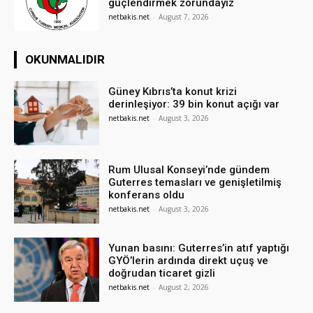
güçlendirmek zorundayız
netbakis.net
-
August 7, 2026
OKUNMALIDIR
Güney Kıbrıs’ta konut krizi
derinleşiyor: 39 bin konut açığı var
netbakis.net
-
August 3, 2026
Rum Ulusal Konseyi’nde gündem
Guterres temasları ve genişletilmiş
konferans oldu
netbakis.net
-
August 3, 2026
Yunan basını: Guterres’in atıf yaptığı
GYÖ’lerin ardında direkt uçuş ve
doğrudan ticaret gizli
netbakis.net
-
August 2, 2026