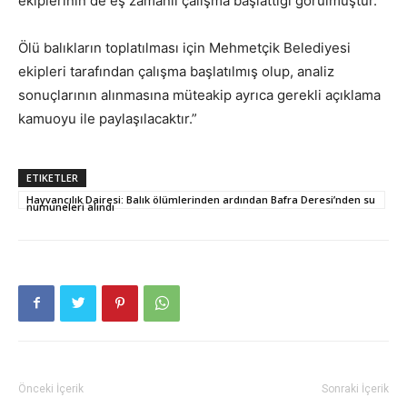
ekiplerinin de eş zamanlı çalışma başlattığı görülmüştür.
Ölü balıkların toplatılması için Mehmetçik Belediyesi
ekipleri tarafından çalışma başlatılmış olup, analiz
sonuçlarının alınmasına müteakip ayrıca gerekli açıklama
kamuoyu ile paylaşılacaktır.”
ETIKETLER
Hayvancılık Dairesi: Balık ölümlerinden ardından Bafra Deresi’nden su
numuneleri alındı
Önceki İçerik
Sonraki İçerik