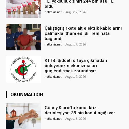
TL, yoksulluk sınırı 244 bin 818 TL
oldu
netbakis.net
-
August 7, 2026
Çalıştığı şirkete ait elektrik kablolarını
çalmakla itham edildi: Teminata
bağlandı
netbakis.net
-
August 7, 2026
KTTB: Şiddeti ortaya çıkmadan
önleyecek mekanizmaları
güçlendirmek zorundayız
netbakis.net
-
August 7, 2026
OKUNMALIDIR
Güney Kıbrıs’ta konut krizi
derinleşiyor: 39 bin konut açığı var
netbakis.net
-
August 3, 2026