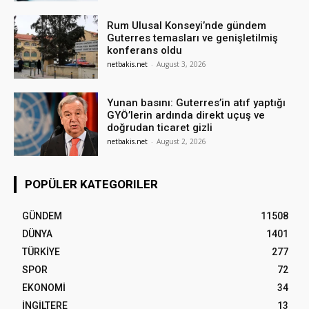
Rum Ulusal Konseyi’nde gündem
Guterres temasları ve genişletilmiş
konferans oldu
netbakis.net
-
August 3, 2026
Yunan basını: Guterres’in atıf yaptığı
GYÖ’lerin ardında direkt uçuş ve
doğrudan ticaret gizli
netbakis.net
-
August 2, 2026
POPÜLER KATEGORILER
GÜNDEM
11508
DÜNYA
1401
TÜRKİYE
277
SPOR
72
EKONOMİ
34
İNGİLTERE
13