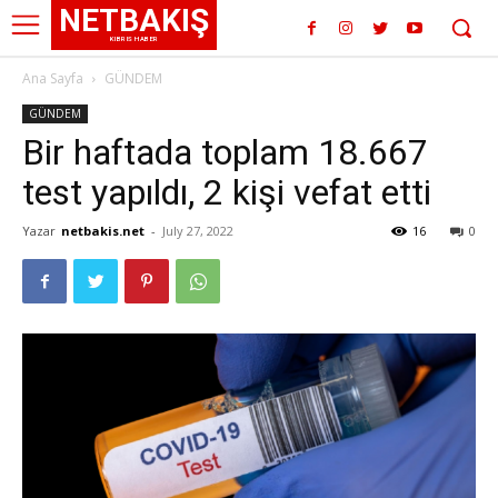
NETBAKIŞ
KIBRIS HABER
Ana Sayfa
GÜNDEM
GÜNDEM
Bir haftada toplam 18.667
test yapıldı, 2 kişi vefat etti
Yazar
netbakis.net
-
July 27, 2022
16
0