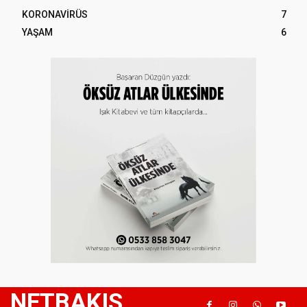
KORONAVİRÜS
7
YAŞAM
6
NETBAKIS