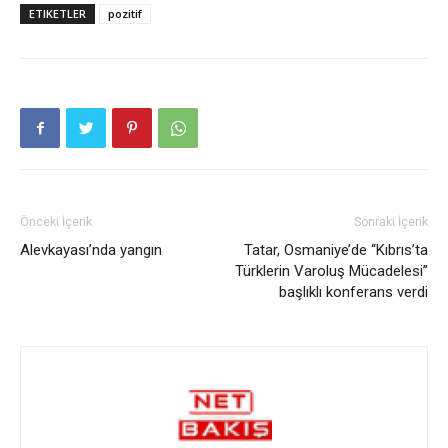
ETIKETLER
pozitif
Önceki İçerik
Sonraki İçerik
Alevkayası’nda yangın
Tatar, Osmaniye’de “Kıbrıs’ta
Türklerin Varoluş Mücadelesi”
başlıklı konferans verdi