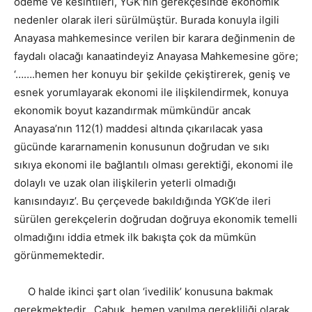
ödeme ve kesintileri, YGK’nin gerekçesinde ekonomik
nedenler olarak ileri sürülmüştür. Burada konuyla ilgili
Anayasa mahkemesince verilen bir karara değinmenin de
faydalı olacağı kanaatindeyiz Anayasa Mahkemesine göre;
‘…….hemen her konuyu bir şekilde çekiştirerek, geniş ve
esnek yorumlayarak ekonomi ile ilişkilendirmek, konuya
ekonomik boyut kazandırmak mümkündür ancak
Anayasa’nın 112(1) maddesi altında çıkarılacak yasa
gücünde kararnamenin konusunun doğrudan ve sıkı
sıkıya ekonomi ile bağlantılı olması gerektiği, ekonomi ile
dolaylı ve uzak olan ilişkilerin yeterli olmadığı
kanısındayız’. Bu çerçevede bakıldığında YGK’de ileri
sürülen gerekçelerin doğrudan doğruya ekonomik temelli
olmadığını iddia etmek ilk bakışta çok da mümkün
görünmemektedir.
O halde ikinci şart olan ‘ivedilik’ konusuna bakmak
gerekmektedir. Çabuk, hemen yapılma gerekliliği olarak