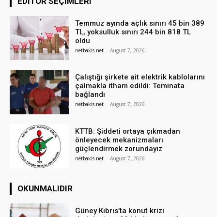
EDITÖR SEÇIMLERI
Temmuz ayında açlık sınırı 45 bin 389
TL, yoksulluk sınırı 244 bin 818 TL
oldu
netbakis.net
-
August 7, 2026
Çalıştığı şirkete ait elektrik kablolarını
çalmakla itham edildi: Teminata
bağlandı
netbakis.net
-
August 7, 2026
KTTB: Şiddeti ortaya çıkmadan
önleyecek mekanizmaları
güçlendirmek zorundayız
netbakis.net
-
August 7, 2026
OKUNMALIDIR
Güney Kıbrıs’ta konut krizi