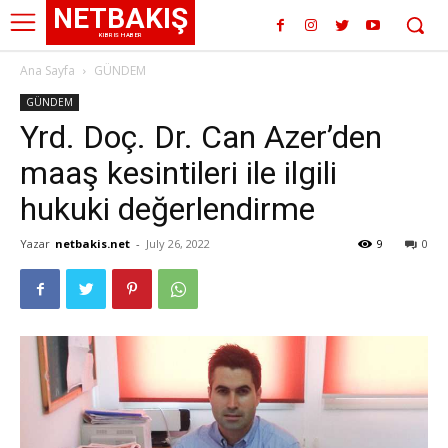
NETBAKIŞ
KIBRIS HABER
Ana Sayfa
GÜNDEM
GÜNDEM
Yrd. Doç. Dr. Can Azer’den
maaş kesintileri ile ilgili
hukuki değerlendirme
Yazar
netbakis.net
-
July 26, 2022
9
0