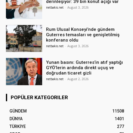
derinleşiyor: 39 bin konut açığı var
netbakis.net
-
August 3, 2026
Rum Ulusal Konseyi’nde gündem
Guterres temasları ve genişletilmiş
konferans oldu
netbakis.net
-
August 3, 2026
Yunan basını: Guterres’in atıf yaptığı
GYÖ’lerin ardında direkt uçuş ve
doğrudan ticaret gizli
netbakis.net
-
August 2, 2026
POPÜLER KATEGORILER
GÜNDEM
11508
DÜNYA
1401
TÜRKİYE
277