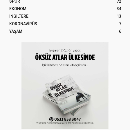
SPOR
72
EKONOMİ
34
İNGİLTERE
13
KORONAVİRÜS
7
YAŞAM
6