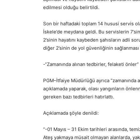
edilmesi olduğu belirtildi.
Son bir haftadaki toplam 14 hususi servis ola
İskele’de meydana geldi. Bu servislerin 7’si
2’sinin hayatını kaybeden şahısların adli s
diğer 2’sinin de yol güvenliğinin sağlanması
-“Zamanında alınan tedbirler, felaketi önler”
PGM–İtfaiye Müdürlüğü ayrıca “zamanında alına
açıklamada yaparak, olası yangınların önlenm
gereken bazı tedbirleri hatırlattı.
Açıklamada şöyle denildi:
“-01 Mayıs – 31 Ekim tarihleri arasında, temi
Ateş yakmaya müsait olmayan alanlarda, yak