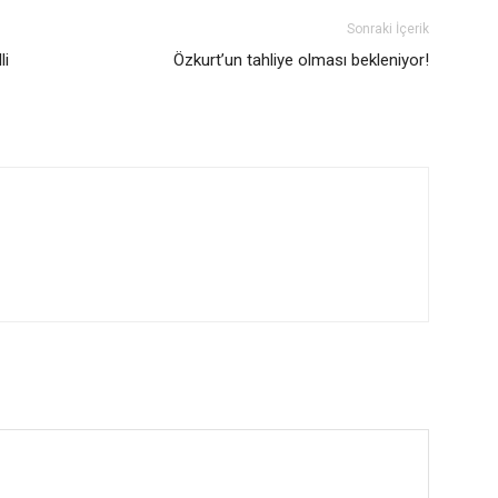
Sonraki İçerik
li
Özkurt’un tahliye olması bekleniyor!