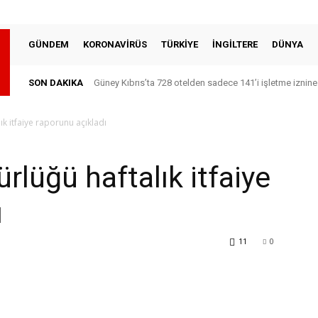
GÜNDEM
KORONAVİRÜS
TÜRKİYE
İNGİLTERE
DÜNYA
SON DAKIKA
Güney Kıbrıs’ta 728 otelden sadece 141’i işletme iznine
ık itfaiye raporunu açıkladı
lüğü haftalık itfaiye
ı
11
0