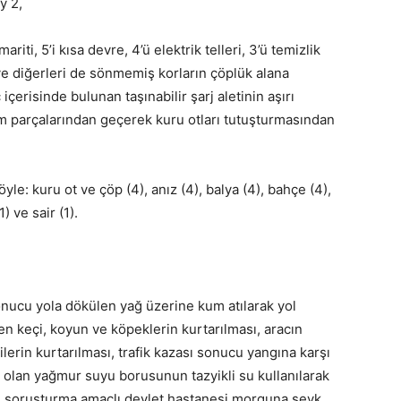
y 2,
iti, 5’i kısa devre, 4’ü elektrik telleri, 3’ü temizlik
ve diğerleri de sönmemiş korların çöplük alana
çerisinde bulunan taşınabilir şarj aletinin aşırı
cam parçalarından geçerek kuru otları tutuşturmasından
yle: kuru ot ve çöp (4), anız (4), balya (4), bahçe (4),
) ve sair (1).
 sonucu yola dökülen yağ üzerine kum atılarak yol
n keçi, koyun ve köpeklerin kurtarılması, aracın
erin kurtarılması, trafik kazası sonucu yangına karşı
lı olan yağmur suyu borusunun tazyikli su kullanılarak
li soruşturma amaçlı devlet hastanesi morguna sevk