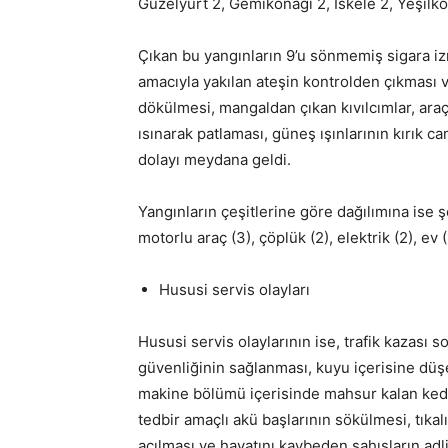
Güzelyurt 2, Gemikonağı 2, İskele 2, Yeşilkö
Çıkan bu yangınların 9’u sönmemiş sigara izmar
amacıyla yakılan ateşin kontrolden çıkması 
dökülmesi, mangaldan çıkan kıvılcımlar, araç i
ısınarak patlaması, güneş ışınlarının kırık 
dolayı meydana geldi.
Yangınların çeşitlerine göre dağılımına ise şö
motorlu araç (3), çöplük (2), elektrik (2), ev (1
Hususi servis olayları
Hususi servis olaylarının ise, trafik kazası
güvenliğinin sağlanması, kuyu içerisine düşe
makine bölümü içerisinde mahsur kalan kedil
tedbir amaçlı akü başlarının sökülmesi, tıka
açılması ve hayatını kaybeden şahısların ad