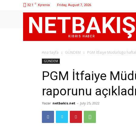
C
32.1
Kyrenia
Friday, August 7, 2026
NETBAKIŞ
KIBRIS HABER
Ana Sayfa
GÜNDEM
PGM İtfaiye Müdürlüğü haftal
GÜNDEM
PGM İtfaiye Müdür
raporunu açıklad
Yazar
netbakis.net
-
July 25, 2022