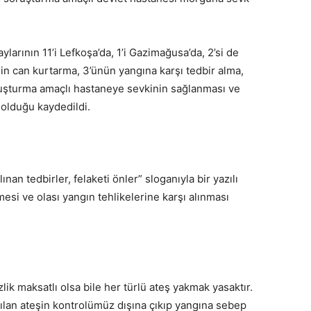
ylarının 11’i Lefkoşa’da, 1’i Gazimağusa’da, 2’si de
nin can kurtarma, 3’ünün yangına karşı tedbir alma,
oruşturma amaçlı hastaneye sevkinin sağlanması ve
 olduğu kaydedildi.
n tedbirler, felaketi önler” sloganıyla bir yazılı
esi ve olası yangın tehlikelerine karşı alınması
zlik maksatlı olsa bile her türlü ateş yakmak yasaktır.
ılan ateşin kontrolümüz dışına çıkıp yangına sebep