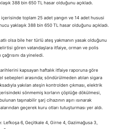
laşık 388 bin 650 TL hasar olduğunu açıkladı.
 içerisinde toplam 25 adet yangın ve 14 adet hususi
onucu yaklaşık 388 bin 650 TL hasar olduğunu açıkladı.
atlı olsa bile her türlü ateş yakmanın yasak olduğunu
lirtisi gören vatandaşlara itfaiye, orman ve polis
 çağrısını da yineledi.
hlerini kapsayan haftalık itfaiye raporuna göre
 sebepleri arasında; söndürülmeden atılan sigara
aksadıyla yakılan ateşin kontrolden çıkması, elektrik
içerisindeki sönmemiş korların çöplüğe dökülmesi,
ulunan taşınabilir şarj cihazının aşırı ısınarak
alarından geçerek kuru otları tutuşturması yer aldı.
e: Lefkoşa 6, Geçitkale 4, Girne 4, Gazimağusa 3,