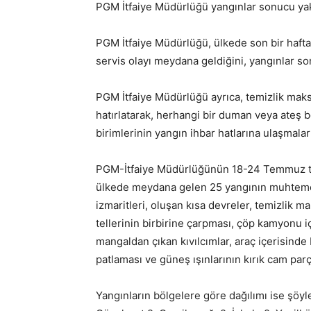
PGM İtfaiye Müdürlüğü yangınlar sonucu yak
PGM İtfaiye Müdürlüğü, ülkede son bir hafta
servis olayı meydana geldiğini, yangınlar s
PGM İtfaiye Müdürlüğü ayrıca, temizlik maks
hatırlatarak, herhangi bir duman veya ateş be
birimlerinin yangın ihbar hatlarına ulaşmaları
PGM-İtfaiye Müdürlüğünün 18-24 Temmuz tari
ülkede meydana gelen 25 yangının muhtemel
izmaritleri, oluşan kısa devreler, temizlik m
tellerinin birbirine çarpması, çöp kamyonu 
mangaldan çıkan kıvılcımlar, araç içerisinde b
patlaması ve güneş ışınlarının kırık cam parç
Yangınların bölgelere göre dağılımı ise şöyl