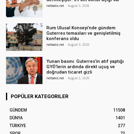
netbakis.net
-
August 3, 2026
Rum Ulusal Konseyi’nde gündem
Guterres temasları ve genişletilmiş
konferans oldu
netbakis.net
-
August 3, 2026
Yunan basını: Guterres’in atıf yaptığı
GYÖ’lerin ardında direkt uçuş ve
doğrudan ticaret gizli
netbakis.net
-
August 2, 2026
POPÜLER KATEGORILER
GÜNDEM
11508
DÜNYA
1401
TÜRKİYE
277
SPOR
72