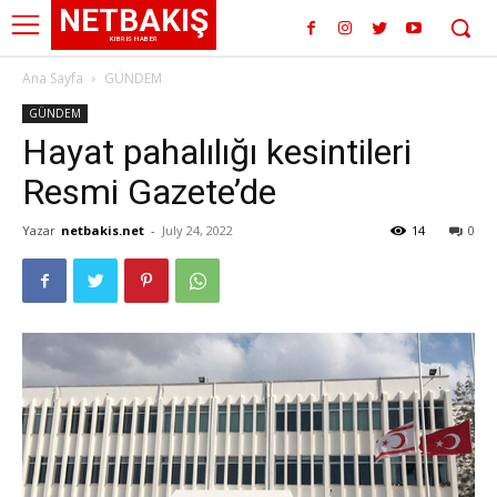
NETBAKIŞ
KIBRIS HABER
Ana Sayfa
GÜNDEM
GÜNDEM
Hayat pahalılığı kesintileri
Resmi Gazete’de
Yazar
netbakis.net
-
July 24, 2022
14
0