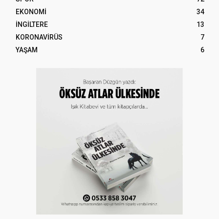
EKONOMİ
34
İNGİLTERE
13
KORONAVİRÜS
7
YAŞAM
6