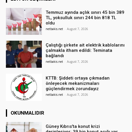
Temmuz ayında açlık sınırı 45 bin 389
TL, yoksulluk sınırı 244 bin 818 TL
oldu
netbakis.net
-
August 7, 2026
Çalıştığı şirkete ait elektrik kablolarını
çalmakla itham edildi: Teminata
bağlandı
netbakis.net
-
August 7, 2026
KTTB: Şiddeti ortaya çıkmadan
önleyecek mekanizmaları
güçlendirmek zorundayız
netbakis.net
-
August 7, 2026
OKUNMALIDIR
Güney Kıbrıs’ta konut krizi
derinleşiyor: 39 bin konut açığı var