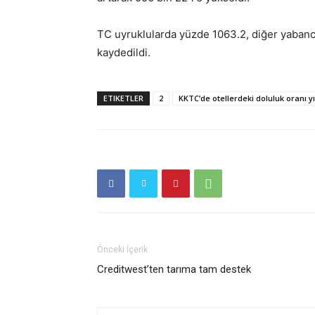
TC uyruklularda yüzde 1063.2, diğer yabancı
kaydedildi.
ETIKETLER
2
KKTC’de otellerdeki doluluk oranı yı
Önceki İçerik
Creditwest’ten tarıma tam destek