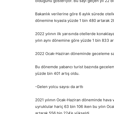
olduğunu gösteriyor. Bu sayı geçen yıl 22 bi
Bakanlık verilerine göre 6 aylık sürede otel
dönemine kıyasla yüzde 1 bin 480 artarak 2
2022 yılının ilk yarısında otellerde konakla
yılın aynı dönemine göre yüzde 1 bin 833 art
2022 Ocak-Haziran döneminde geceleme sayı
Bu dönemde yabancı turist bazında geceleme
yüzde bin 401 artış oldu.
-Gelen yolcu sayısı da arttı
2021 yılının Ocak-Haziran döneminde hava v
uyruklular hariç 63 bin 106 iken bu yılın 
artarak 556 bin 224’e yükseldi.