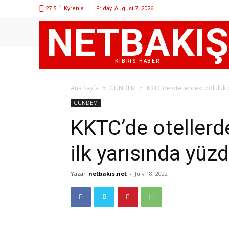
C
27.5
Kyrenia
Friday, August 7, 2026
NETBAKIŞ
KIBRIS HABER
Ana Sayfa
GÜNDEM
KKTC’de otellerdeki doluluk o
GÜNDEM
KKTC’de otellerde
ilk yarısında yüz
Yazar
netbakis.net
-
July 18, 2022