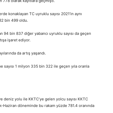
n 778 olarak kayıtlara geçmişti.
lerde konaklayan TC uyruklu sayısı 2021’in aynı
82 bin 499 oldu.
yan 94 bin 837 diğer yabancı uyruklu sayısı da geçen
ışa işaret ediyor.
larında da artış yaşandı.
 sayısı 1 milyon 335 bin 322 ile geçen yıla oranla
e deniz yolu ile KKTC’ye gelen yolcu sayısı KKTC
Ocak-Haziran döneminde bu rakam yüzde 781.4 oranında