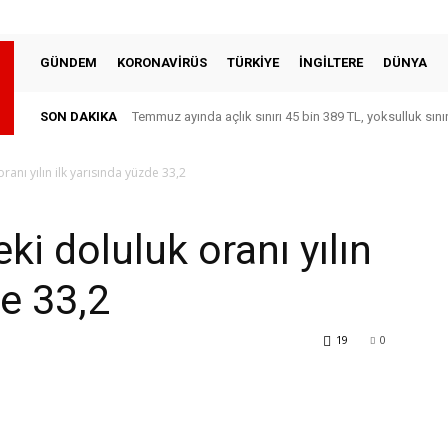
GÜNDEM
KORONAVİRÜS
TÜRKİYE
İNGİLTERE
DÜNYA
SON DAKIKA
Temmuz ayında açlık sınırı 45 bin 389 TL, yoksulluk sını
ranı yılın ilk yarısında yüzde 33,2
ki doluluk oranı yılın
de 33,2
19
0