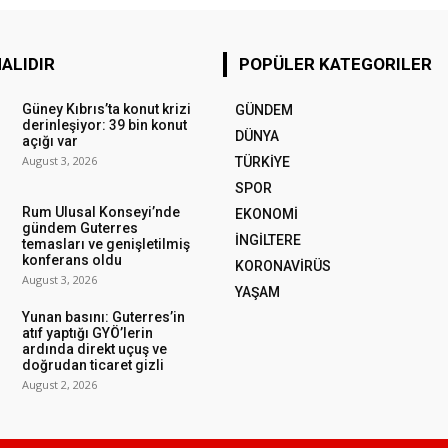
ALIDIR
POPÜLER KATEGORILER
Güney Kıbrıs’ta konut krizi
GÜNDEM
derinleşiyor: 39 bin konut
DÜNYA
açığı var
August 3, 2026
TÜRKİYE
SPOR
Rum Ulusal Konseyi’nde
EKONOMİ
gündem Guterres
İNGİLTERE
temasları ve genişletilmiş
konferans oldu
KORONAVİRÜS
August 3, 2026
YAŞAM
Yunan basını: Guterres’in
atıf yaptığı GYÖ’lerin
ardında direkt uçuş ve
doğrudan ticaret gizli
August 2, 2026