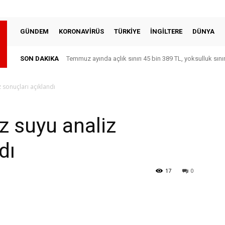
GÜNDEM
KORONAVİRÜS
TÜRKİYE
İNGİLTERE
DÜNYA
SON DAKIKA
Temmuz ayında açlık sınırı 45 bin 389 TL, yoksulluk sını
 sonuçları açıklandı
 suyu analiz
dı
17
0