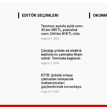
EDITÖR SEÇIMLERI
OKUNM
Temmuz ayında açlık sınırı
45 bin 389 TL, yoksulluk
sınırı 244 bin 818 TL oldu
August 7, 2026
Çalıştığı şirkete ait elektrik
kablolarını çalmakla itham
edildi: Teminata bağlandı
August 7, 2026
KTTB: Şiddeti ortaya
çıkmadan önleyecek
mekanizmaları
güçlendirmek zorundayız
August 7, 2026