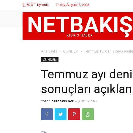
C
30.3
Kyrenia
Friday, August 7, 2026
NETBAKIŞ
KIBRIS HABER
Ana Sayfa
GÜNDEM
Temmuz ayı deniz suyu analiz
GÜNDEM
Temmuz ayı deniz
sonuçları açıklan
Yazar
netbakis.net
-
July 16, 2022