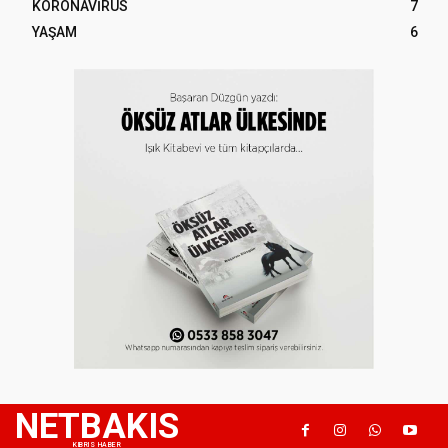
KORONAVİRÜS
7
YAŞAM
6
NETBAKIS
KIBRIS HABER