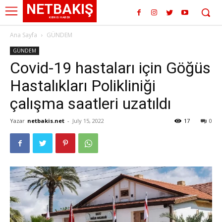
NETBAKIŞ
KIBRIS HABER
Ana Sayfa
GÜNDEM
GÜNDEM
Covid-19 hastaları için Göğüs
Hastalıkları Polikliniği
çalışma saatleri uzatıldı
Yazar
netbakis.net
-
July 15, 2022
17
0