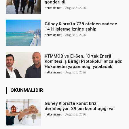
gönderildi
netbakis.net
-
August 6, 2026
Güney Kıbrıs’ta 728 otelden sadece
141’i işletme iznine sahip
netbakis.net
-
August 6, 2026
KTMMOB ve El-Sen, “Ortak Enerji
Komitesi İş Birliği Protokolü” imzaladı:
Hükümetin yapamadığı yapılacak
netbakis.net
-
August 6, 2026
OKUNMALIDIR
Güney Kıbrıs’ta konut krizi
derinleşiyor: 39 bin konut açığı var
netbakis.net
-
August 3, 2026