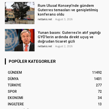
Rum Ulusal Konseyi’nde gündem
Guterres temasları ve genişletilmiş
konferans oldu
netbakis.net
-
August 3, 2026
Yunan basını: Guterres’in atıf yaptığı
GYÖ’lerin ardında direkt uçuş ve
doğrudan ticaret gizli
netbakis.net
-
August 2, 2026
POPÜLER KATEGORILER
GÜNDEM
11492
DÜNYA
1401
TÜRKİYE
277
SPOR
72
EKONOMİ
34
İNGİLTERE
13