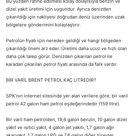
Bu yüzden rafine edilmesi kolay dolayısıyla benzin ve
dizel yakıt üretimi için uygundur. Ayrıca denizden
çıkarıldığı için nakliyesi doğrudan deniz üzerinden uzak
bölgelere gönderimini kolaylaştırır.
Petrolün fiyatı için nereden geldiği ve hangi bölgeden
çıkarıldığı önem arz eder. Üretimi daha ucuz ve hızlı olan
daha çok talep görür. Denizden çıkarılan petrol ile
karadan çıkarılan petrol fiyatı arasında da fark vardır.
BİR VARİL BRENT PETROL KAÇ LİTREDİR?
SPK’nın internet sitesinde yer alan verilere göre; bir varil
petrol 42 galon ham petrol eşdeğerindedir (159 litre).
Bir varil ham petrolden, 19,6 galon benzin, 10 galon dizel
yakıt ve ısıtıcı yakıt, 4 galon jet yakıtı, 1,7 galon ağır
akaryakıt, 1,7 galon LPG ve 7,6 galon diğer türevler