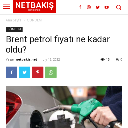
NETBAKIŞ
KIBRIS HABER
Ana Sayfa
GÜNDEM
GÜNDEM
Brent petrol fiyatı ne kadar
oldu?
Yazar
netbakis.net
-
July 13, 2022
15
0