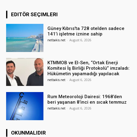
EDITÖR SEÇIMLERI
Güney Kıbrıs’ta 728 otelden sadece
141’i işletme iznine sahip
netbakis.net
-
August 6, 2026
KTMMOB ve El-Sen, “Ortak Enerji
Komitesi İş Birliği Protokolü” imzaladı:
Hükümetin yapamadığı yapılacak
netbakis.net
-
August 6, 2026
Rum Meteoroloji Dairesi: 1968’den
beri yaşanan 8’inci en sıcak temmuz
netbakis.net
-
August 6, 2026
OKUNMALIDIR