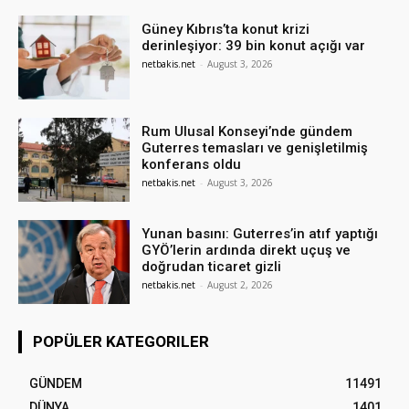
Güney Kıbrıs’ta konut krizi
derinleşiyor: 39 bin konut açığı var
netbakis.net
-
August 3, 2026
Rum Ulusal Konseyi’nde gündem
Guterres temasları ve genişletilmiş
konferans oldu
netbakis.net
-
August 3, 2026
Yunan basını: Guterres’in atıf yaptığı
GYÖ’lerin ardında direkt uçuş ve
doğrudan ticaret gizli
netbakis.net
-
August 2, 2026
POPÜLER KATEGORILER
GÜNDEM
11491
DÜNYA
1401