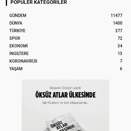
POPÜLER KATEGORILER
GÜNDEM
11477
DÜNYA
1400
TÜRKİYE
277
SPOR
72
EKONOMİ
34
İNGİLTERE
13
KORONAVİRÜS
7
YAŞAM
6