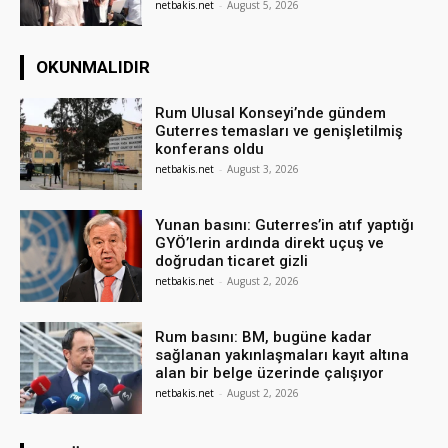
netbakis.net
-
August 5, 2026
OKUNMALIDIR
Rum Ulusal Konseyi’nde gündem
Guterres temasları ve genişletilmiş
konferans oldu
netbakis.net
-
August 3, 2026
Yunan basını: Guterres’in atıf yaptığı
GYÖ’lerin ardında direkt uçuş ve
doğrudan ticaret gizli
netbakis.net
-
August 2, 2026
Rum basını: BM, bugüne kadar
sağlanan yakınlaşmaları kayıt altına
alan bir belge üzerinde çalışıyor
netbakis.net
-
August 2, 2026