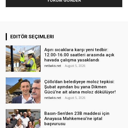
EDITÖR SEÇIMLERI
Aşırı sıcaklara karşı yeni tedbir:
12.00-16.00 saatleri arasında açık
havada çalışma yasaklandı
netbakis.net
-
August 5, 2026
Çöllo’dan belediyeye moloz tepkisi:
Şubat ayından bu yana Dikmen
Gücü’ne ait alana moloz dökülüyor!
netbakis.net
-
August 5, 2026
Basın-Sen’den 23B maddesi için
Anayasa Mahkemesi’ne iptal
başvurusu