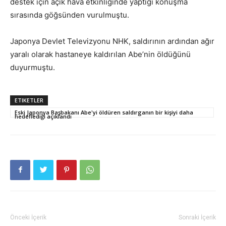
destek için açık hava etkinliğinde yaptığı konuşma
sırasında göğsünden vurulmuştu.
Japonya Devlet Televizyonu NHK, saldırının ardından ağır
yaralı olarak hastaneye kaldırılan Abe’nin öldüğünü
duyurmuştu.
ETIKETLER
Eski Japonya Başbakanı Abe'yi öldüren saldırganın bir kişiyi daha
hedeflediği açıklandı
Önceki İçerik
Sonraki İçerik