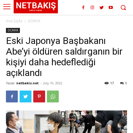
NETBAKIŞ
KIBRIS HABER
Ana Sayfa
DÜNYA
DÜNYA
Eski Japonya Başbakanı
Abe’yi öldüren saldırganın bir
kişiyi daha hedeflediği
açıklandı
Yazar
netbakis.net
-
July 10, 2022
17
0