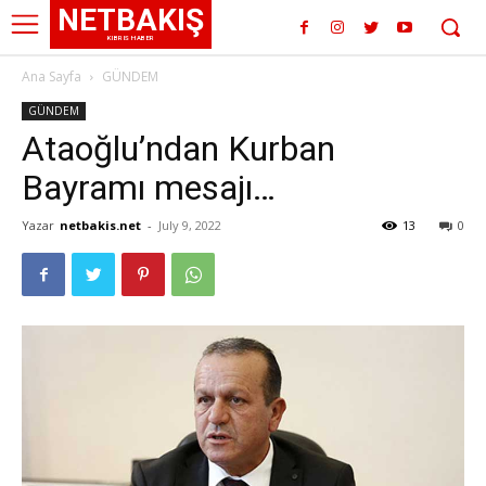
NETBAKIŞ
KIBRIS HABER
Ana Sayfa
GÜNDEM
GÜNDEM
Ataoğlu’ndan Kurban
Bayramı mesajı…
Yazar
netbakis.net
-
July 9, 2022
13
0