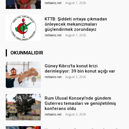
netbakis.net
-
August 7, 2026
KTTB: Şiddeti ortaya çıkmadan
önleyecek mekanizmaları
güçlendirmek zorundayız
netbakis.net
-
August 7, 2026
OKUNMALIDIR
Güney Kıbrıs’ta konut krizi
derinleşiyor: 39 bin konut açığı var
netbakis.net
-
August 3, 2026
Rum Ulusal Konseyi’nde gündem
Guterres temasları ve genişletilmiş
konferans oldu
netbakis.net
-
August 3, 2026