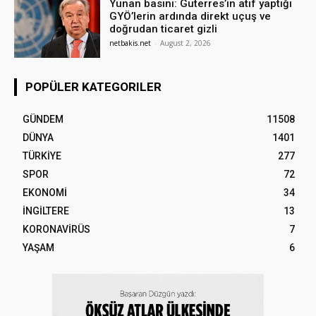
Yunan basını: Guterres’in atıf yaptığı
GYÖ’lerin ardında direkt uçuş ve
doğrudan ticaret gizli
netbakis.net
-
August 2, 2026
POPÜLER KATEGORILER
GÜNDEM
11508
DÜNYA
1401
TÜRKİYE
277
SPOR
72
EKONOMİ
34
İNGİLTERE
13
KORONAVİRÜS
7
YAŞAM
6