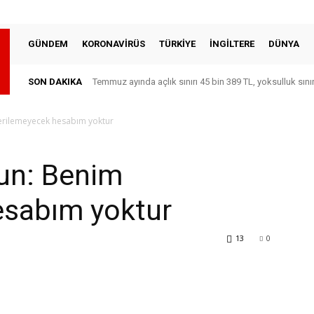
GÜNDEM
KORONAVİRÜS
TÜRKİYE
İNGİLTERE
DÜNYA
SON DAKIKA
Temmuz ayında açlık sınırı 45 bin 389 TL, yoksulluk sını
verilemeyecek hesabım yoktur
tun: Benim
esabım yoktur
13
0