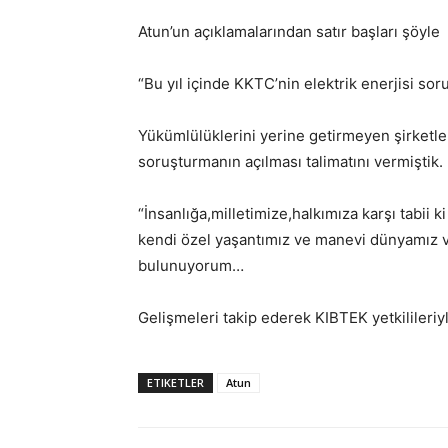
Atun’un açıklamalarından satır başları şöyle
“Bu yıl içinde KKTC’nin elektrik enerjisi sor
Yükümlülüklerini yerine getirmeyen şirketlerl
soruşturmanın açılması talimatını vermişti
“İnsanlığa,milletimize,halkımıza karşı tabii 
kendi özel yaşantımız ve manevi dünyamız va
bulunuyorum…
Gelişmeleri takip ederek KIBTEK yetkilileriy
ETIKETLER
Atun