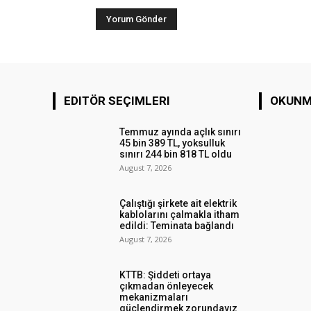
EDITÖR SEÇIMLERI
OKUNM
Temmuz ayında açlık sınırı
45 bin 389 TL, yoksulluk
sınırı 244 bin 818 TL oldu
August 7, 2026
Çalıştığı şirkete ait elektrik
kablolarını çalmakla itham
edildi: Teminata bağlandı
August 7, 2026
KTTB: Şiddeti ortaya
çıkmadan önleyecek
mekanizmaları
güçlendirmek zorundayız