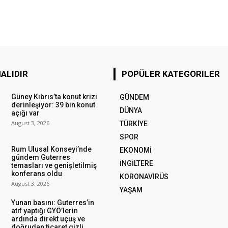
ALIDIR
POPÜLER KATEGORILER
Güney Kıbrıs’ta konut krizi
GÜNDEM
derinleşiyor: 39 bin konut
DÜNYA
açığı var
August 3, 2026
TÜRKİYE
SPOR
Rum Ulusal Konseyi’nde
EKONOMİ
gündem Guterres
İNGİLTERE
temasları ve genişletilmiş
konferans oldu
KORONAVİRÜS
August 3, 2026
YAŞAM
Yunan basını: Guterres’in
atıf yaptığı GYÖ’lerin
ardında direkt uçuş ve
doğrudan ticaret gizli