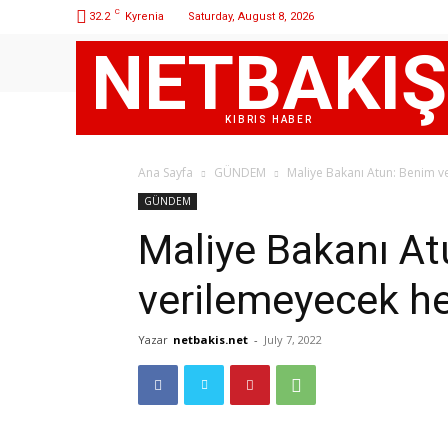
C
32.2
Kyrenia
Saturday, August 8, 2026
NETBAKIŞ
KIBRIS HABER
Ana Sayfa
GÜNDEM
Maliye Bakanı Atun: Benim 
GÜNDEM
Maliye Bakanı A
verilemeyecek h
Yazar
netbakis.net
-
July 7, 2022