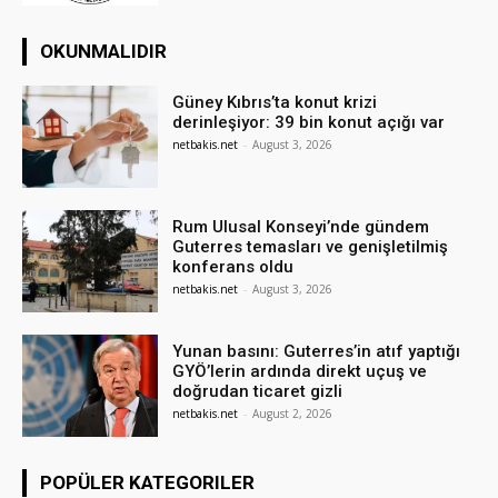
OKUNMALIDIR
Güney Kıbrıs’ta konut krizi
derinleşiyor: 39 bin konut açığı var
netbakis.net
-
August 3, 2026
Rum Ulusal Konseyi’nde gündem
Guterres temasları ve genişletilmiş
konferans oldu
netbakis.net
-
August 3, 2026
Yunan basını: Guterres’in atıf yaptığı
GYÖ’lerin ardında direkt uçuş ve
doğrudan ticaret gizli
netbakis.net
-
August 2, 2026
POPÜLER KATEGORILER