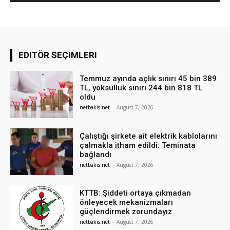
EDITÖR SEÇIMLERI
Temmuz ayında açlık sınırı 45 bin 389
TL, yoksulluk sınırı 244 bin 818 TL
oldu
netbakis.net
-
August 7, 2026
Çalıştığı şirkete ait elektrik kablolarını
çalmakla itham edildi: Teminata
bağlandı
netbakis.net
-
August 7, 2026
KTTB: Şiddeti ortaya çıkmadan
önleyecek mekanizmaları
güçlendirmek zorundayız
netbakis.net
-
August 7, 2026