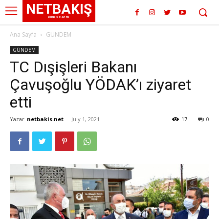
NETBAKIŞ
KIBRIS HABER
Ana Sayfa
GÜNDEM
GÜNDEM
TC Dışişleri Bakanı
Çavuşoğlu YÖDAK’ı ziyaret
etti
Yazar
netbakis.net
-
July 1, 2021
17
0