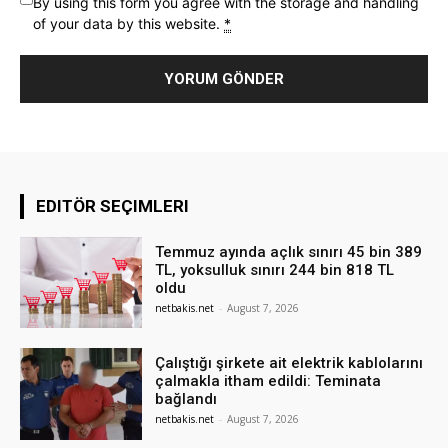
By using this form you agree with the storage and handling
of your data by this website.
*
EDITÖR SEÇIMLERI
Temmuz ayında açlık sınırı 45 bin 389
TL, yoksulluk sınırı 244 bin 818 TL
oldu
netbakis.net
-
August 7, 2026
Çalıştığı şirkete ait elektrik kablolarını
çalmakla itham edildi: Teminata
bağlandı
netbakis.net
-
August 7, 2026