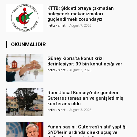
KTTB: Şiddeti ortaya çıkmadan
önleyecek mekanizmaları
güçlendirmek zorundayız
netbakis.net
-
August 7, 2026
OKUNMALIDIR
Güney Kıbrıs’ta konut krizi
derinleşiyor: 39 bin konut açığı var
netbakis.net
-
August 3, 2026
Rum Ulusal Konseyi’nde gündem
Guterres temasları ve genişletilmiş
konferans oldu
netbakis.net
-
August 3, 2026
Yunan basını: Guterres’in atıf yaptığı
GYÖ’lerin ardında direkt uçuş ve