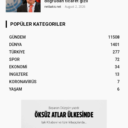
doğrudan ticaret gizli
netbakis.net
-
August 2, 2026
POPÜLER KATEGORILER
GÜNDEM
11508
DÜNYA
1401
TÜRKİYE
277
SPOR
72
EKONOMİ
34
İNGİLTERE
13
KORONAVİRÜS
7
YAŞAM
6