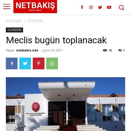
NETBAKIŞ
KIBRIS HABER
Ana Sayfa
GÜNDEM
GÜNDEM
Meclis bugün toplanacak
Yazar
netbakis.net
-
June 24, 2021
18
0