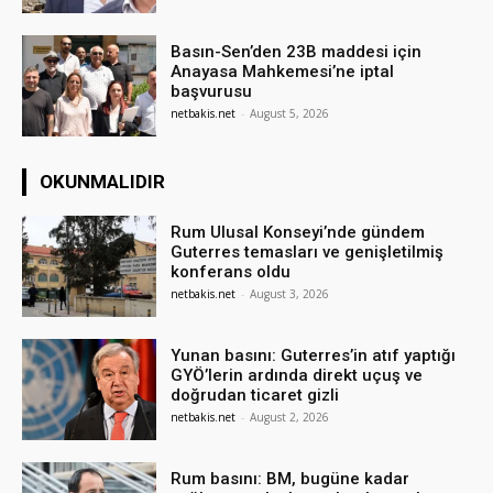
Basın-Sen’den 23B maddesi için
Anayasa Mahkemesi’ne iptal
başvurusu
netbakis.net
-
August 5, 2026
OKUNMALIDIR
Rum Ulusal Konseyi’nde gündem
Guterres temasları ve genişletilmiş
konferans oldu
netbakis.net
-
August 3, 2026
Yunan basını: Guterres’in atıf yaptığı
GYÖ’lerin ardında direkt uçuş ve
doğrudan ticaret gizli
netbakis.net
-
August 2, 2026
Rum basını: BM, bugüne kadar