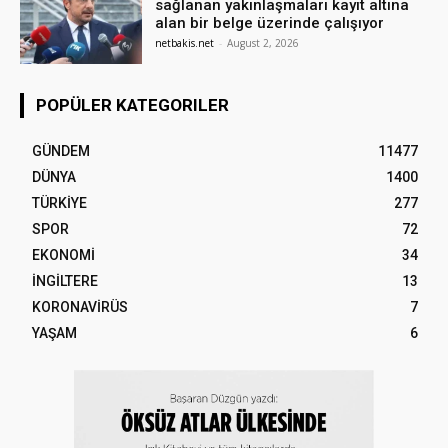
sağlanan yakınlaşmaları kayıt altına
alan bir belge üzerinde çalışıyor
netbakis.net
-
August 2, 2026
POPÜLER KATEGORILER
GÜNDEM
11477
DÜNYA
1400
TÜRKİYE
277
SPOR
72
EKONOMİ
34
İNGİLTERE
13
KORONAVİRÜS
7
YAŞAM
6