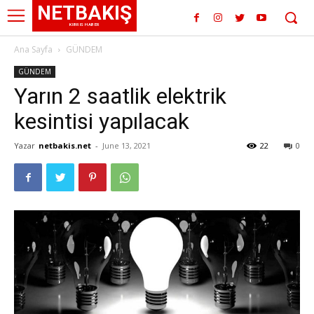
NETBAKIŞ
KIBRIS HABER
Ana Sayfa
GÜNDEM
GÜNDEM
Yarın 2 saatlik elektrik
kesintisi yapılacak
Yazar
netbakis.net
-
June 13, 2021
22
0