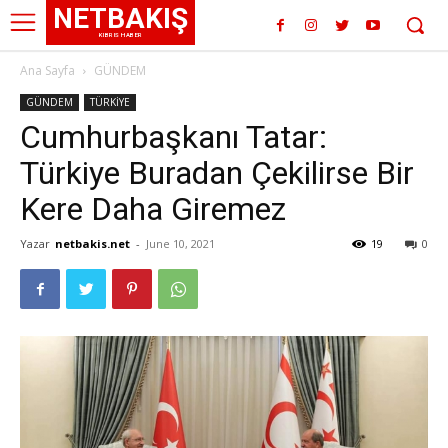
NETBAKIŞ
KIBRIS HABER
Ana Sayfa
GÜNDEM
GÜNDEM
TÜRKİYE
Cumhurbaşkanı Tatar:
Türkiye Buradan Çekilirse Bir
Kere Daha Giremez
Yazar
netbakis.net
-
June 10, 2021
19
0