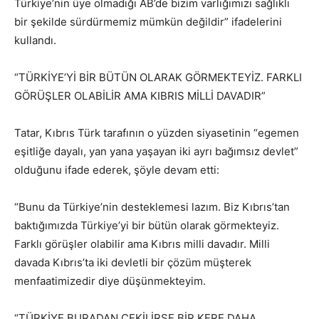
Türkiye’nin üye olmadığı AB’de bizim varlığımızı sağlıklı
bir şekilde sürdürmemiz mümkün değildir” ifadelerini
kullandı.
“TÜRKİYE’Yİ BİR BÜTÜN OLARAK GÖRMEKTEYİZ. FARKLI
GÖRÜŞLER OLABİLİR AMA KIBRIS MİLLİ DAVADIR”
Tatar, Kıbrıs Türk tarafının o yüzden siyasetinin “egemen
eşitliğe dayalı, yan yana yaşayan iki ayrı bağımsız devlet”
olduğunu ifade ederek, şöyle devam etti:
“Bunu da Türkiye’nin desteklemesi lazım. Biz Kıbrıs’tan
baktığımızda Türkiye’yi bir bütün olarak görmekteyiz.
Farklı görüşler olabilir ama Kıbrıs milli davadır. Milli
davada Kıbrıs’ta iki devletli bir çözüm müşterek
menfaatimizedir diye düşünmekteyim.
“TÜRKİYE BURADAN ÇEKİLİRSE BİR KERE DAHA