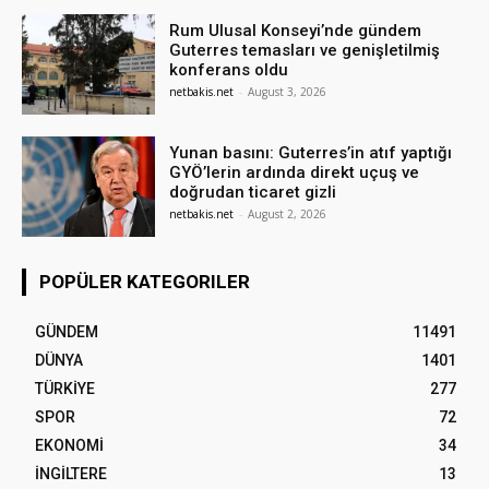
Rum Ulusal Konseyi’nde gündem
Guterres temasları ve genişletilmiş
konferans oldu
netbakis.net
-
August 3, 2026
Yunan basını: Guterres’in atıf yaptığı
GYÖ’lerin ardında direkt uçuş ve
doğrudan ticaret gizli
netbakis.net
-
August 2, 2026
POPÜLER KATEGORILER
GÜNDEM
11491
DÜNYA
1401
TÜRKİYE
277
SPOR
72
EKONOMİ
34
İNGİLTERE
13