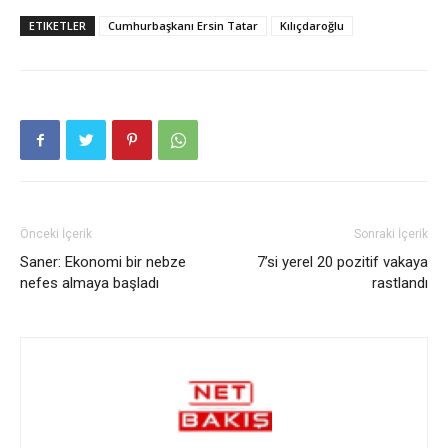
ETIKETLER
Cumhurbaşkanı Ersin Tatar
Kılıçdaroğlu
Önceki İçerik
Sonraki İçerik
Saner: Ekonomi bir nebze
7’si yerel 20 pozitif vakaya
nefes almaya başladı
rastlandı