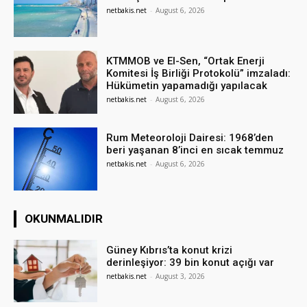
netbakis.net
-
August 6, 2026
KTMMOB ve El-Sen, “Ortak Enerji
Komitesi İş Birliği Protokolü” imzaladı:
Hükümetin yapamadığı yapılacak
netbakis.net
-
August 6, 2026
Rum Meteoroloji Dairesi: 1968’den
beri yaşanan 8’inci en sıcak temmuz
netbakis.net
-
August 6, 2026
OKUNMALIDIR
Güney Kıbrıs’ta konut krizi
derinleşiyor: 39 bin konut açığı var
netbakis.net
-
August 3, 2026