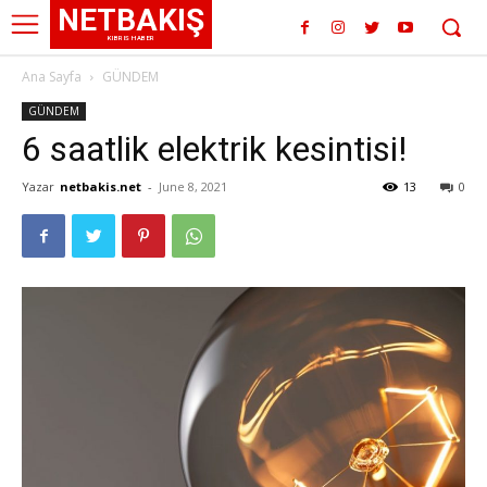
NETBAKIŞ
KIBRIS HABER
Ana Sayfa
GÜNDEM
GÜNDEM
6 saatlik elektrik kesintisi!
Yazar
netbakis.net
-
June 8, 2021
13
0