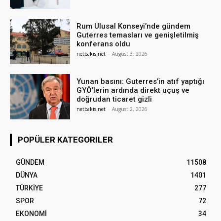
Rum Ulusal Konseyi’nde gündem
Guterres temasları ve genişletilmiş
konferans oldu
netbakis.net
-
August 3, 2026
Yunan basını: Guterres’in atıf yaptığı
GYÖ’lerin ardında direkt uçuş ve
doğrudan ticaret gizli
netbakis.net
-
August 2, 2026
POPÜLER KATEGORILER
GÜNDEM
11508
DÜNYA
1401
TÜRKİYE
277
SPOR
72
EKONOMİ
34