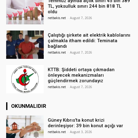
Temmuz ayında açlık sınırı 45 bin 389
TL, yoksulluk sınırı 244 bin 818 TL
oldu
netbakis.net
-
August 7, 2026
Çalıştığı şirkete ait elektrik kablolarını
çalmakla itham edildi: Teminata
bağlandı
netbakis.net
-
August 7, 2026
KTTB: Şiddeti ortaya çıkmadan
önleyecek mekanizmaları
güçlendirmek zorundayız
netbakis.net
-
August 7, 2026
OKUNMALIDIR
Güney Kıbrıs’ta konut krizi
derinleşiyor: 39 bin konut açığı var
netbakis.net
-
August 3, 2026