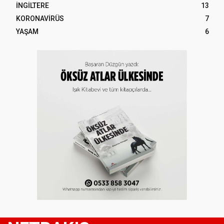
İNGİLTERE
13
KORONAVİRÜS
7
YAŞAM
6