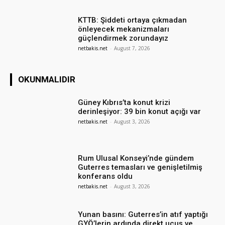
KTTB: Şiddeti ortaya çıkmadan
önleyecek mekanizmaları
güçlendirmek zorundayız
netbakis.net
-
August 7, 2026
OKUNMALIDIR
Güney Kıbrıs’ta konut krizi
derinleşiyor: 39 bin konut açığı var
netbakis.net
-
August 3, 2026
Rum Ulusal Konseyi’nde gündem
Guterres temasları ve genişletilmiş
konferans oldu
netbakis.net
-
August 3, 2026
Yunan basını: Guterres’in atıf yaptığı
GYÖ’lerin ardında direkt uçuş ve