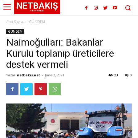
NETBAKIŞ
KIBRIS HABER
Ana Sayfa
GÜNDEM
GÜNDEM
Naimoğulları: Bakanlar
Kurulu toplanıp üreticilere
destek vermeli
Yazar
netbakis.net
-
June 2, 2021
23
0