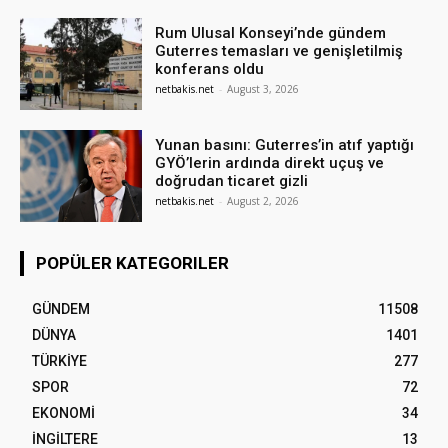
Rum Ulusal Konseyi’nde gündem
Guterres temasları ve genişletilmiş
konferans oldu
netbakis.net
-
August 3, 2026
Yunan basını: Guterres’in atıf yaptığı
GYÖ’lerin ardında direkt uçuş ve
doğrudan ticaret gizli
netbakis.net
-
August 2, 2026
POPÜLER KATEGORILER
GÜNDEM
11508
DÜNYA
1401
TÜRKİYE
277
SPOR
72
EKONOMİ
34
İNGİLTERE
13