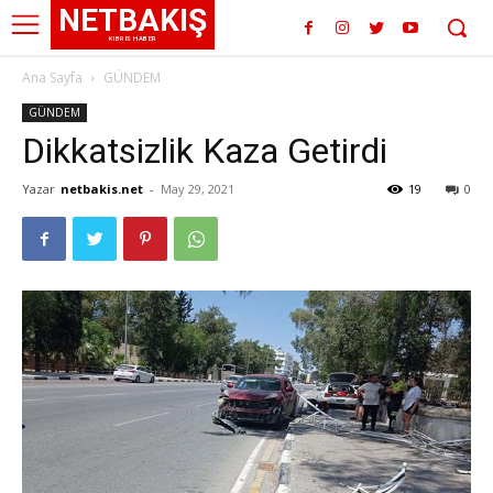
NETBAKIŞ
KIBRIS HABER
Ana Sayfa
GÜNDEM
GÜNDEM
Dikkatsizlik Kaza Getirdi
Yazar
netbakis.net
-
May 29, 2021
19
0