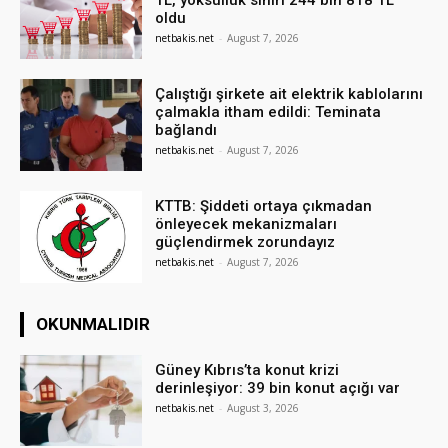
TL, yoksulluk sınırı 244 bin 818 TL
oldu
netbakis.net
-
August 7, 2026
Çalıştığı şirkete ait elektrik kablolarını
çalmakla itham edildi: Teminata
bağlandı
netbakis.net
-
August 7, 2026
KTTB: Şiddeti ortaya çıkmadan
önleyecek mekanizmaları
güçlendirmek zorundayız
netbakis.net
-
August 7, 2026
OKUNMALIDIR
Güney Kıbrıs’ta konut krizi
derinleşiyor: 39 bin konut açığı var
netbakis.net
-
August 3, 2026