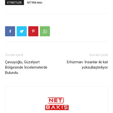
ETIKETLER
MT956 kktc
Önceki İçerik
Sonraki İçerik
Çavuşoğlu, Güzelyurt
Erhürman: İnsanlar iki kat
Bölgesinde İncelemelerde
yoksullaştırılıyor
Bulundu