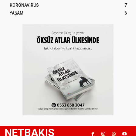
KORONAVİRÜS
7
YAŞAM
6
NETBAKIS