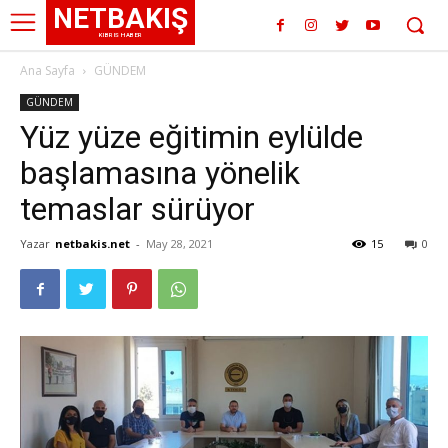
NETBAKIŞ
KIBRIS HABER
Ana Sayfa
GÜNDEM
GÜNDEM
Yüz yüze eğitimin eylülde
başlamasına yönelik
temaslar sürüyor
Yazar
netbakis.net
-
May 28, 2021
15
0