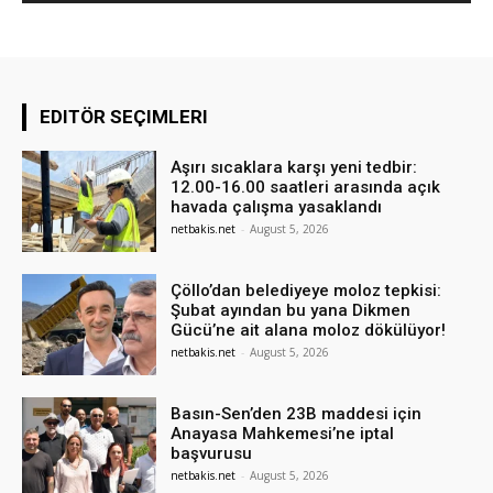
EDITÖR SEÇIMLERI
Aşırı sıcaklara karşı yeni tedbir:
12.00-16.00 saatleri arasında açık
havada çalışma yasaklandı
netbakis.net
-
August 5, 2026
Çöllo’dan belediyeye moloz tepkisi:
Şubat ayından bu yana Dikmen
Gücü’ne ait alana moloz dökülüyor!
netbakis.net
-
August 5, 2026
Basın-Sen’den 23B maddesi için
Anayasa Mahkemesi’ne iptal
başvurusu
netbakis.net
-
August 5, 2026