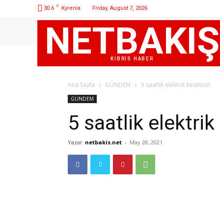
C
30.6
Kyrenia
Friday, August 7, 2026
NETBAKIŞ
KIBRIS HABER
Ana Sayfa
GÜNDEM
5 saatlik elektrik kesintisi!
GÜNDEM
5 saatlik elektrik 
Yazar
netbakis.net
-
May 28, 2021