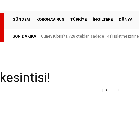
GÜNDEM
KORONAVİRÜS
TÜRKİYE
İNGİLTERE
DÜNYA
SON DAKIKA
Güney Kıbrıs’ta 728 otelden sadece 141’i işletme iznine
kesintisi!
16
0