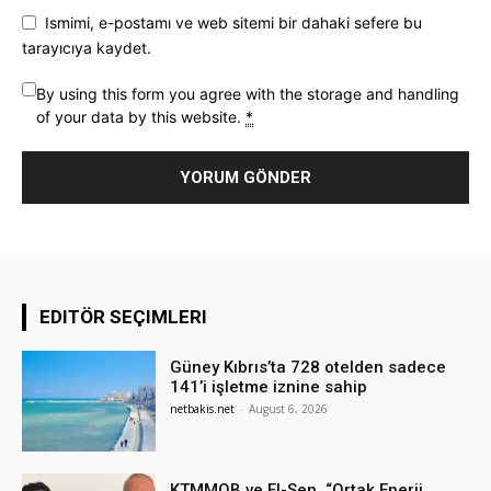
Ismimi, e-postamı ve web sitemi bir dahaki sefere bu
tarayıcıya kaydet.
By using this form you agree with the storage and handling
of your data by this website.
*
EDITÖR SEÇIMLERI
Güney Kıbrıs’ta 728 otelden sadece
141’i işletme iznine sahip
netbakis.net
-
August 6, 2026
KTMMOB ve El-Sen, “Ortak Enerji