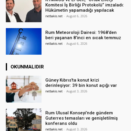
Komitesi İş Birliği Protokolü” imzaladı:
Hükümetin yapamadığı yapılacak
netbakis.net
-
August 6, 2026
Rum Meteoroloji Dairesi: 1968’den
beri yaşanan 8’inci en sıcak temmuz
netbakis.net
-
August 6, 2026
OKUNMALIDIR
Güney Kıbrıs’ta konut krizi
derinleşiyor: 39 bin konut açığı var
netbakis.net
-
August 3, 2026
Rum Ulusal Konseyi’nde gündem
Guterres temasları ve genişletilmiş
konferans oldu
netbakis.net
-
August 3, 2026