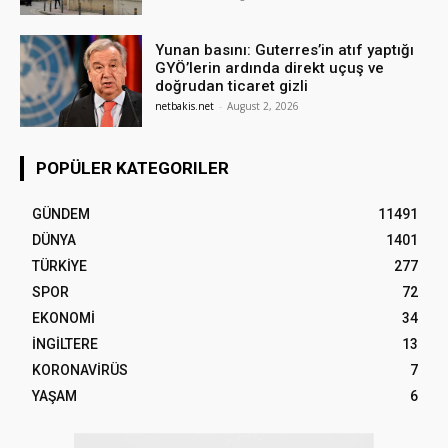
Yunan basını: Guterres’in atıf yaptığı
GYÖ’lerin ardında direkt uçuş ve
doğrudan ticaret gizli
netbakis.net
-
August 2, 2026
POPÜLER KATEGORILER
GÜNDEM
11491
DÜNYA
1401
TÜRKİYE
277
SPOR
72
EKONOMİ
34
İNGİLTERE
13
KORONAVİRÜS
7
YAŞAM
6