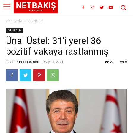
NETBAKIŞ
KIBRIS HABER
Ana Sayfa
GÜNDEM
GÜNDEM
Ünal Üstel: 31’i yerel 36
pozitif vakaya rastlanmış
Yazar
netbakis.net
-
May 19, 2021
20
0