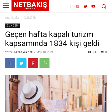
NETBAKIŞ
KIBRIS HABER
Ana Sayfa
GÜNDEM
GÜNDEM
Geçen hafta kapalı turizm
kapsamında 1834 kişi geldi
Yazar
netbakis.net
-
May 18, 2021
23
0