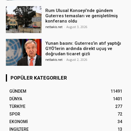
Rum Ulusal Konseyi’nde gündem
Guterres temasları ve genişletilmiş
konferans oldu
netbakis.net
-
August 3, 2026
Yunan basını: Guterres’in atıf yaptığı
GYÖ’lerin ardında direkt uçuş ve
doğrudan ticaret gizli
netbakis.net
-
August 2, 2026
POPÜLER KATEGORILER
GÜNDEM
11491
DÜNYA
1401
TÜRKİYE
277
SPOR
72
EKONOMİ
34
İNGİLTERE
13