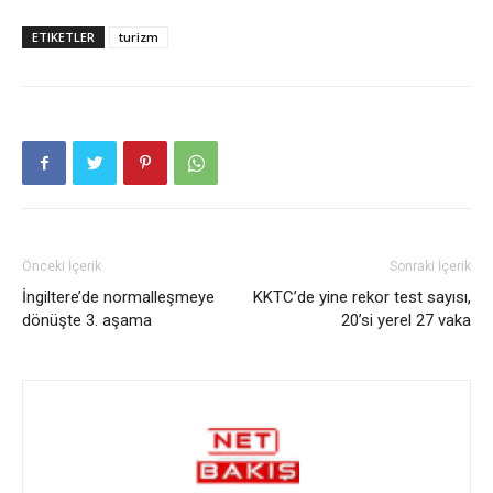
ETIKETLER
turizm
Önceki İçerik
Sonraki İçerik
İngiltere’de normalleşmeye
KKTC’de yine rekor test sayısı,
dönüşte 3. aşama
20’si yerel 27 vaka