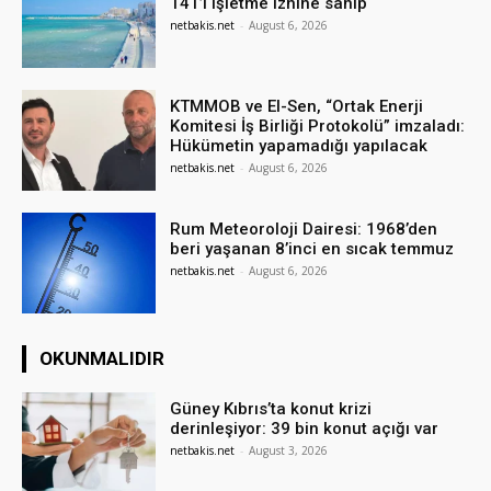
141’i işletme iznine sahip
netbakis.net
-
August 6, 2026
KTMMOB ve El-Sen, “Ortak Enerji
Komitesi İş Birliği Protokolü” imzaladı:
Hükümetin yapamadığı yapılacak
netbakis.net
-
August 6, 2026
Rum Meteoroloji Dairesi: 1968’den
beri yaşanan 8’inci en sıcak temmuz
netbakis.net
-
August 6, 2026
OKUNMALIDIR
Güney Kıbrıs’ta konut krizi
derinleşiyor: 39 bin konut açığı var
netbakis.net
-
August 3, 2026