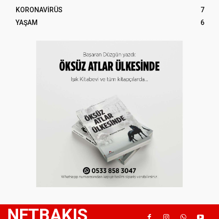
KORONAVİRÜS
7
YAŞAM
6
NETBAKIS