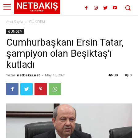
NETBAKIŞ
KIBRIS HABER
Ana Sayfa
GÜNDEM
GÜNDEM
Cumhurbaşkanı Ersin Tatar,
şampiyon olan Beşiktaş’ı
kutladı
Yazar
netbakis.net
-
May 16, 2021
30
0