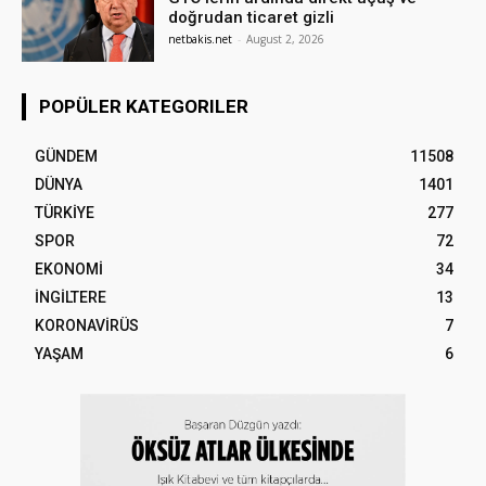
doğrudan ticaret gizli
netbakis.net
-
August 2, 2026
POPÜLER KATEGORILER
GÜNDEM
11508
DÜNYA
1401
TÜRKİYE
277
SPOR
72
EKONOMİ
34
İNGİLTERE
13
KORONAVİRÜS
7
YAŞAM
6