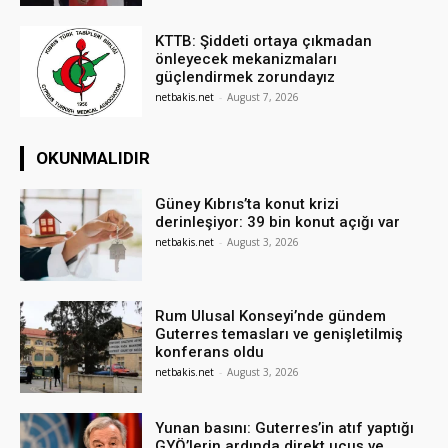
KTTB: Şiddeti ortaya çıkmadan
önleyecek mekanizmaları
güçlendirmek zorundayız
netbakis.net
-
August 7, 2026
OKUNMALIDIR
Güney Kıbrıs’ta konut krizi
derinleşiyor: 39 bin konut açığı var
netbakis.net
-
August 3, 2026
Rum Ulusal Konseyi’nde gündem
Guterres temasları ve genişletilmiş
konferans oldu
netbakis.net
-
August 3, 2026
Yunan basını: Guterres’in atıf yaptığı
GYÖ’lerin ardında direkt uçuş ve