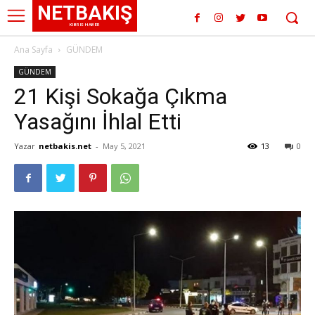
NETBAKIŞ
KIBRIS HABER
Ana Sayfa
GÜNDEM
GÜNDEM
21 Kişi Sokağa Çıkma
Yasağını İhlal Etti
Yazar
netbakis.net
-
May 5, 2021
13
0