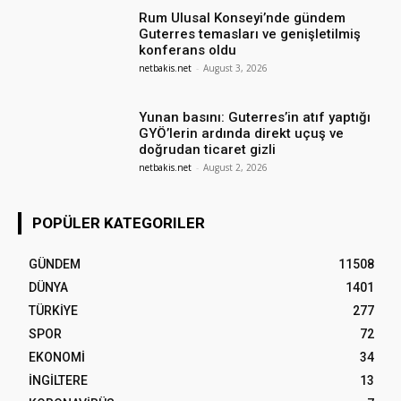
Rum Ulusal Konseyi’nde gündem
Guterres temasları ve genişletilmiş
konferans oldu
netbakis.net
-
August 3, 2026
Yunan basını: Guterres’in atıf yaptığı
GYÖ’lerin ardında direkt uçuş ve
doğrudan ticaret gizli
netbakis.net
-
August 2, 2026
POPÜLER KATEGORILER
GÜNDEM
11508
DÜNYA
1401
TÜRKİYE
277
SPOR
72
EKONOMİ
34
İNGİLTERE
13