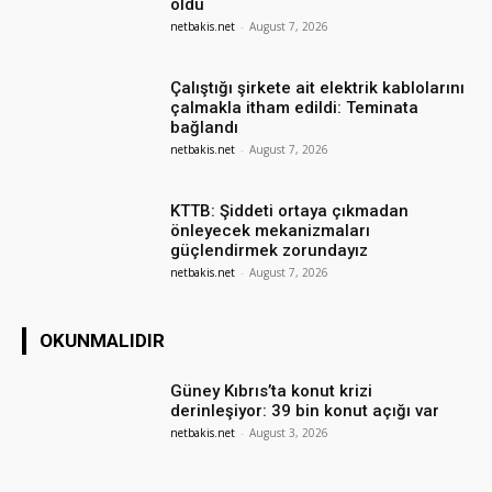
oldu
netbakis.net
-
August 7, 2026
Çalıştığı şirkete ait elektrik kablolarını
çalmakla itham edildi: Teminata
bağlandı
netbakis.net
-
August 7, 2026
KTTB: Şiddeti ortaya çıkmadan
önleyecek mekanizmaları
güçlendirmek zorundayız
netbakis.net
-
August 7, 2026
OKUNMALIDIR
Güney Kıbrıs’ta konut krizi
derinleşiyor: 39 bin konut açığı var
netbakis.net
-
August 3, 2026