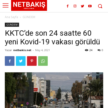
NETBAKIŞ
KIBRIS HABER
Ana Sayfa
GÜNDEM
GÜNDEM
KKTC’de son 24 saatte 60
yeni Kovid-19 vakası görüldü
Yazar
netbakis.net
-
May 4, 2021
24
0