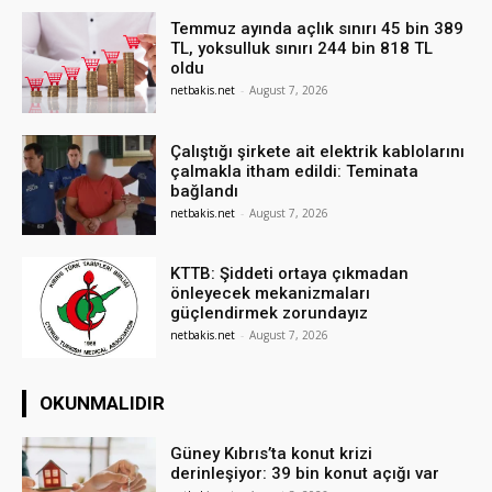
Temmuz ayında açlık sınırı 45 bin 389
TL, yoksulluk sınırı 244 bin 818 TL
oldu
netbakis.net
-
August 7, 2026
Çalıştığı şirkete ait elektrik kablolarını
çalmakla itham edildi: Teminata
bağlandı
netbakis.net
-
August 7, 2026
KTTB: Şiddeti ortaya çıkmadan
önleyecek mekanizmaları
güçlendirmek zorundayız
netbakis.net
-
August 7, 2026
OKUNMALIDIR
Güney Kıbrıs’ta konut krizi
derinleşiyor: 39 bin konut açığı var