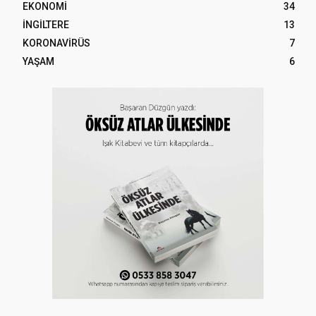
EKONOMİ
34
İNGİLTERE
13
KORONAVİRÜS
7
YAŞAM
6