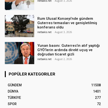
netbakis.net
-
August 3, 2026
Rum Ulusal Konseyi’nde gündem
Guterres temasları ve genişletilmiş
konferans oldu
netbakis.net
-
August 3, 2026
Yunan basını: Guterres’in atıf yaptığı
GYÖ’lerin ardında direkt uçuş ve
doğrudan ticaret gizli
netbakis.net
-
August 2, 2026
POPÜLER KATEGORILER
GÜNDEM
11508
DÜNYA
1401
TÜRKİYE
277
SPOR
72