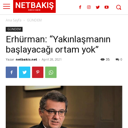
NETBAKIŞ
KIBRIS HABER
Ana Sayfa
GÜNDEM
GÜNDEM
Erhürman: “Yakınlaşmanın
başlayacağı ortam yok”
Yazar
netbakis.net
-
April 28, 2021
35
0