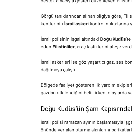
destek amacıyla gösteri düzenleyen Filistinl
Görgü tanıklarından alınan bilgiye göre, Filis
kentlerinin
İsrail askeri
kontrol noktalarına 
İsrail polisinin işgal altındaki
Doğu Kudüs
‘te
eden
Filistinliler
, araç lastiklerini ateşe verd
İsrail askerleri ise göz yaşartıcı gaz, ses bo
dağıtmaya çalıştı.
Bölgede faaliyet gösteren ilk yardım ekipleri
gazdan etkilendiğini belirtirken, olaylarda y
Doğu Kudüs’ün Şam Kapısı’ndaki 
İsrail polisi ramazan ayının başlamasıyla işg
önünde yer alan oturma alanlarını barikatlarl