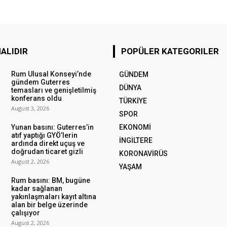
ALIDIR
POPÜLER KATEGORILER
Rum Ulusal Konseyi’nde
GÜNDEM
gündem Guterres
DÜNYA
temasları ve genişletilmiş
konferans oldu
TÜRKİYE
August 3, 2026
SPOR
Yunan basını: Guterres’in
EKONOMİ
atıf yaptığı GYÖ’lerin
İNGİLTERE
ardında direkt uçuş ve
doğrudan ticaret gizli
KORONAVİRÜS
August 2, 2026
YAŞAM
Rum basını: BM, bugüne
kadar sağlanan
yakınlaşmaları kayıt altına
alan bir belge üzerinde
çalışıyor
August 2, 2026