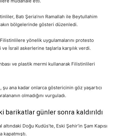
ilere müdahale etti.
tinliler, Batı Şeria’nın Ramallah ile Beytullahim
yakın bölgelerinde gösteri düzenledi.
 Filistinlilere yönelik uygulamalarını protesto
i ve İsrail askerlerine taşlarla karşılık verdi.
mbası ve plastik mermi kullanarak Filistinlileri
, şu ana kadar onlarca göstericinin göz yaşartıcı
aralananın olmadığını vurguladı.
barikatlar günler sonra kaldırıldı
al altındaki Doğu Kudüs’te, Eski Şehir’in Şam Kapısı
a kapatmıştı.