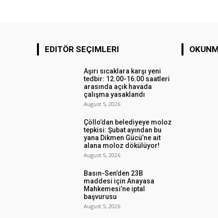
EDITÖR SEÇIMLERI
OKUNM
Aşırı sıcaklara karşı yeni
tedbir: 12.00-16.00 saatleri
arasında açık havada
çalışma yasaklandı
August 5, 2026
Çöllo’dan belediyeye moloz
tepkisi: Şubat ayından bu
yana Dikmen Gücü’ne ait
alana moloz dökülüyor!
August 5, 2026
Basın-Sen’den 23B
maddesi için Anayasa
Mahkemesi’ne iptal
başvurusu
August 5, 2026