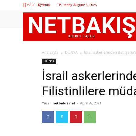
C
27.9
Kyrenia
Thursday, August 6, 2026
NETBAKIŞ
KIBRIS HABER
Ana Sayfa
DÜNYA
İsrail askerlerinden Batı Şeria’
DÜNYA
İsrail askerlerind
Filistinlilere mü
Yazar
netbakis.net
-
April 28, 2021