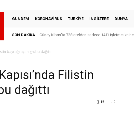
GÜNDEM
KORONAVİRÜS
TÜRKİYE
İNGİLTERE
DÜNYA
SON DAKIKA
Güney Kıbrıs’ta 728 otelden sadece 141’i işletme iznine
listin bayrağı açan grubu dağıttı
 Kapısı’nda Filistin
bu dağıttı
15
0