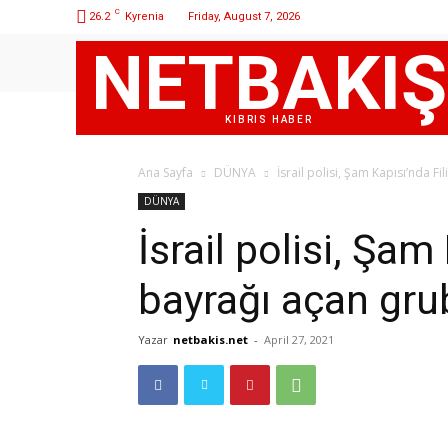
C
26.2
Kyrenia
Friday, August 7, 2026
NETBAKIŞ
KIBRIS HABER
Ana Sayfa
DÜNYA
İsrail polisi, Şam Kapısı’nda Fi
DÜNYA
İsrail polisi, Şam
bayrağı açan gru
Yazar
netbakis.net
-
April 27, 2021