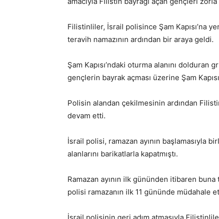
amacıyla Filistin bayrağı açan gençleri zorla
Filistinliler, İsrail polisince Şam Kapısı’na y
teravih namazının ardından bir araya geldi.
Şam Kapısı’ndaki oturma alanını dolduran grup, 
gençlerin bayrak açması üzerine Şam Kapısı’
Polisin alandan çekilmesinin ardından Filist
devam etti.
İsrail polisi, ramazan ayının başlamasıyla b
alanlarını barikatlarla kapatmıştı.
Ramazan ayının ilk gününden itibaren buna tep
polisi ramazanın ilk 11 gününde müdahale et
İsrail polisinin geri adım atmasıyla Filistinli