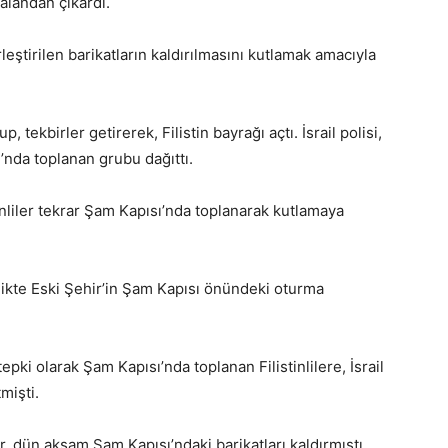
 alandan çıkardı.
erleştirilen barikatların kaldırılmasını kutlamak amacıyla
tekbirler getirerek, Filistin bayrağı açtı. İsrail polisi,
nda toplanan grubu dağıttı.
inliler tekrar Şam Kapısı’nda toplanarak kutlamaya
irlikte Eski Şehir’in Şam Kapısı önündeki oturma
ki olarak Şam Kapısı’nda toplanan Filistinlilere, İsrail
mişti.
ler, dün akşam Şam Kapısı’ndaki barikatları kaldırmıştı.