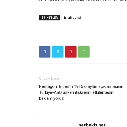
ETIKETLER
İsrail polisi
Önceki İçerik
Pentagon: Biden’ın 1915 olayları açıklamasının
Türkiye-ABD askeri ilişkilerini etkilemesini
beklemiyoruz
netbakis.net