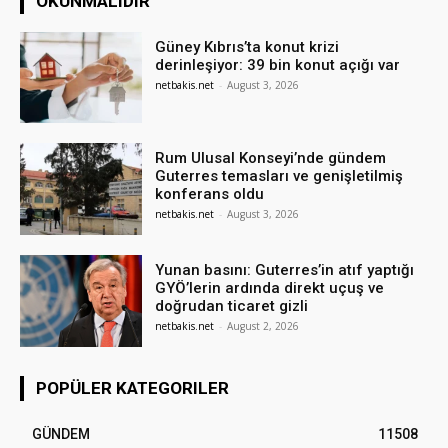
OKUNMALIDIR
Güney Kıbrıs’ta konut krizi
derinleşiyor: 39 bin konut açığı var
netbakis.net
-
August 3, 2026
Rum Ulusal Konseyi’nde gündem
Guterres temasları ve genişletilmiş
konferans oldu
netbakis.net
-
August 3, 2026
Yunan basını: Guterres’in atıf yaptığı
GYÖ’lerin ardında direkt uçuş ve
doğrudan ticaret gizli
netbakis.net
-
August 2, 2026
POPÜLER KATEGORILER
GÜNDEM
11508