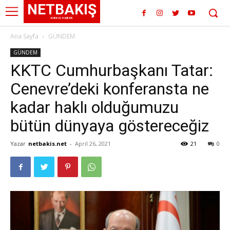
NETBAKIŞ
KIBRIS HABER
Ana Sayfa
GÜNDEM
GÜNDEM
KKTC Cumhurbaşkanı Tatar:
Cenevre’deki konferansta ne
kadar haklı olduğumuzu
bütün dünyaya göstereceğiz
Yazar
netbakis.net
-
April 26, 2021
21
0