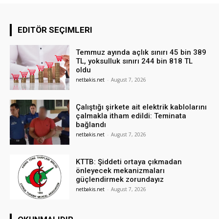
EDITÖR SEÇIMLERI
Temmuz ayında açlık sınırı 45 bin 389
TL, yoksulluk sınırı 244 bin 818 TL
oldu
netbakis.net
-
August 7, 2026
Çalıştığı şirkete ait elektrik kablolarını
çalmakla itham edildi: Teminata
bağlandı
netbakis.net
-
August 7, 2026
KTTB: Şiddeti ortaya çıkmadan
önleyecek mekanizmaları
güçlendirmek zorundayız
netbakis.net
-
August 7, 2026