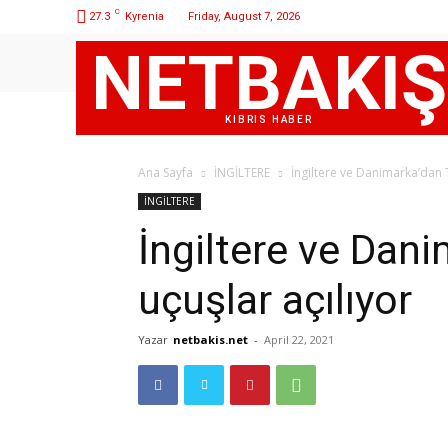
C
27.3
Kyrenia
Friday, August 7, 2026
NETBAKIŞ
KIBRIS HABER
Ana Sayfa
İNGİLTERE
İngiltere ve Danimarka’dan T
İNGİLTERE
İngiltere ve Dani
uçuşlar açılıyor
Yazar
netbakis.net
-
April 22, 2021