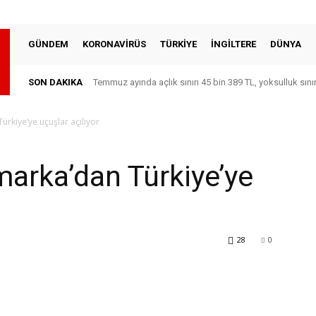
GÜNDEM
KORONAVİRÜS
TÜRKİYE
İNGİLTERE
DÜNYA
SON DAKIKA
Temmuz ayında açlık sınırı 45 bin 389 TL, yoksulluk sını
ürkiye’ye uçuşlar açılıyor
marka’dan Türkiye’ye
28
0