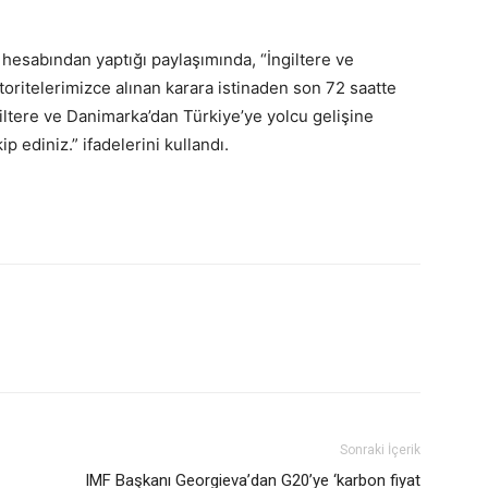
hesabından yaptığı paylaşımında, “İngiltere ve
toritelerimizce alınan karara istinaden son 72 saatte
giltere ve Danimarka’dan Türkiye’ye yolcu gelişine
p ediniz.” ifadelerini kullandı.
Sonraki İçerik
IMF Başkanı Georgieva’dan G20’ye ‘karbon fiyat