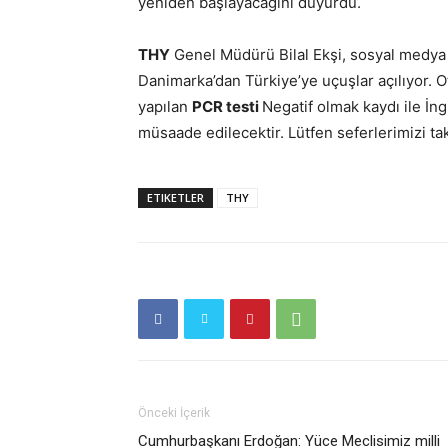
yeniden başlayacağını duyurdu.
THY
Genel Müdürü Bilal Ekşi, sosyal medya 
Danimarka’dan Türkiye’ye uçuşlar açılıyor. O
yapılan
PCR testi
Negatif olmak kaydı ile İn
müsaade edilecektir. Lütfen seferlerimizi taki
ETIKETLER
THY
Önceki İçerik
Cumhurbaşkanı Erdoğan: Yüce Meclisimiz milli