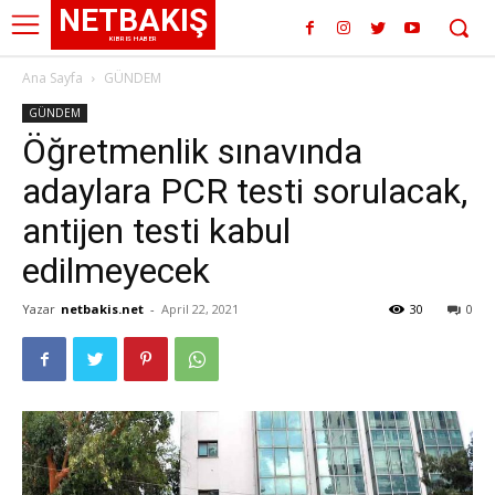
NETBAKIŞ
KIBRIS HABER
Ana Sayfa
GÜNDEM
GÜNDEM
Öğretmenlik sınavında
adaylara PCR testi sorulacak,
antijen testi kabul
edilmeyecek
Yazar
netbakis.net
-
April 22, 2021
30
0