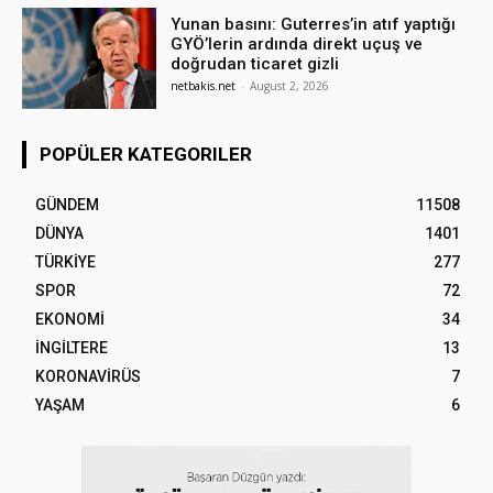
Yunan basını: Guterres’in atıf yaptığı
GYÖ’lerin ardında direkt uçuş ve
doğrudan ticaret gizli
netbakis.net
-
August 2, 2026
POPÜLER KATEGORILER
GÜNDEM
11508
DÜNYA
1401
TÜRKİYE
277
SPOR
72
EKONOMİ
34
İNGİLTERE
13
KORONAVİRÜS
7
YAŞAM
6