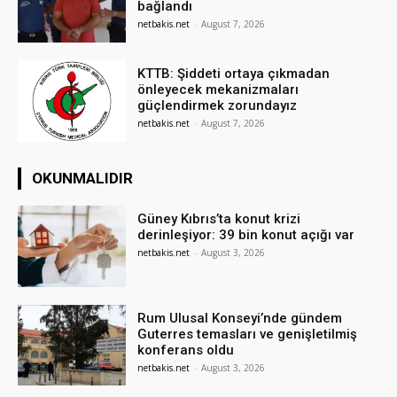
bağlandı
netbakis.net
-
August 7, 2026
KTTB: Şiddeti ortaya çıkmadan
önleyecek mekanizmaları
güçlendirmek zorundayız
netbakis.net
-
August 7, 2026
OKUNMALIDIR
Güney Kıbrıs’ta konut krizi
derinleşiyor: 39 bin konut açığı var
netbakis.net
-
August 3, 2026
Rum Ulusal Konseyi’nde gündem
Guterres temasları ve genişletilmiş
konferans oldu
netbakis.net
-
August 3, 2026