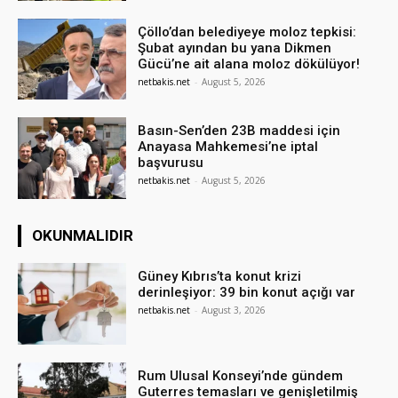
Çöllo’dan belediyeye moloz tepkisi:
Şubat ayından bu yana Dikmen
Gücü’ne ait alana moloz dökülüyor!
netbakis.net
-
August 5, 2026
Basın-Sen’den 23B maddesi için
Anayasa Mahkemesi’ne iptal
başvurusu
netbakis.net
-
August 5, 2026
OKUNMALIDIR
Güney Kıbrıs’ta konut krizi
derinleşiyor: 39 bin konut açığı var
netbakis.net
-
August 3, 2026
Rum Ulusal Konseyi’nde gündem
Guterres temasları ve genişletilmiş