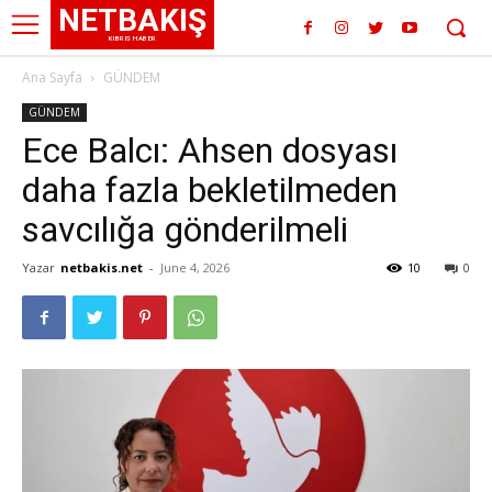
NETBAKIŞ
KIBRIS HABER
Ana Sayfa
GÜNDEM
GÜNDEM
Ece Balcı: Ahsen dosyası
daha fazla bekletilmeden
savcılığa gönderilmeli
Yazar
netbakis.net
-
June 4, 2026
10
0