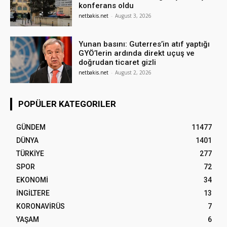
konferans oldu
netbakis.net
-
August 3, 2026
Yunan basını: Guterres’in atıf yaptığı
GYÖ’lerin ardında direkt uçuş ve
doğrudan ticaret gizli
netbakis.net
-
August 2, 2026
POPÜLER KATEGORILER
GÜNDEM
11477
DÜNYA
1401
TÜRKİYE
277
SPOR
72
EKONOMİ
34
İNGİLTERE
13
KORONAVİRÜS
7
YAŞAM
6