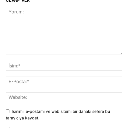
CEVAP VER
Ismimi, e-postamı ve web sitemi bir dahaki sefere bu
tarayıcıya kaydet.