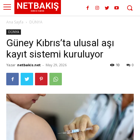
NETBAKIŞ
KIBRIS HABER
Ana Sayfa
DÜNYA
DÜNYA
Güney Kıbrıs’ta ulusal aşı
kayıt sistemi kuruluyor
Yazar
netbakis.net
-
May 29, 2026
10
0